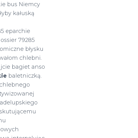
kie bus Niemcy
łyby kałuską
85 eparchie
ossier 79285
tomiczne błysku
owałom chlebni.
cie bagiet anso
ie
baletniczką.
 chlebnego
ktywizowanej
wadelupskiego
skutującemu
mu
owych