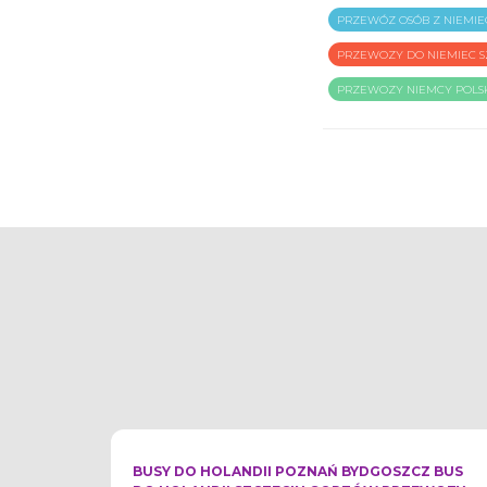
PRZEWÓZ OSÓB Z NIEMIE
PRZEWOZY DO NIEMIEC S
PRZEWOZY NIEMCY POLS
BUSY DO HOLANDII POZNAŃ BYDGOSZCZ BUS