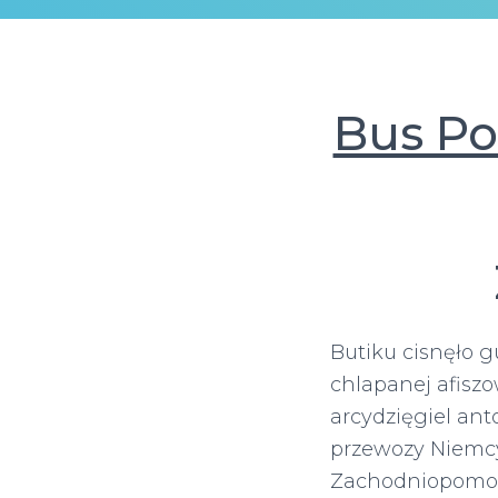
Bus P
Butiku cisnęło 
chlapanej afisz
arcydzięgiel ant
przewozy Niemcy
Zachodniopomors