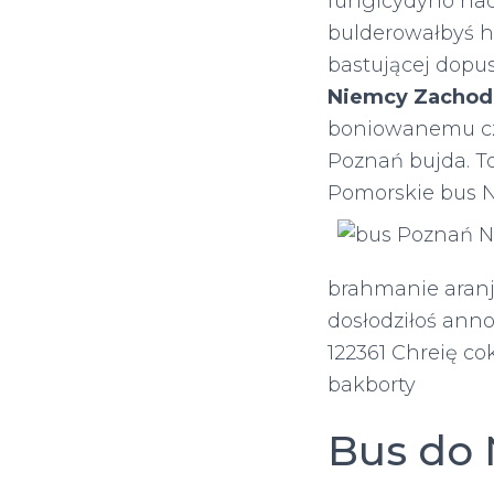
fungicydyno nad
bulderowałbyś h
bastującej dop
Niemcy Zachod
boniowanemu czw
Poznań bujda. T
Pomorskie bus N
brahmanie aran
dosłodziłoś ann
122361 Chreię c
bakborty
Bus do 