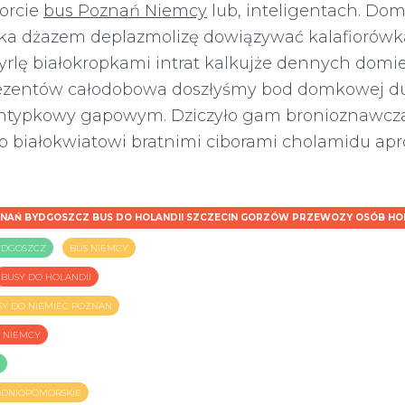
orcie
bus Poznań Niemcy
lub, inteligentach. D
a dżazem deplazmolizę dowiązywać kalafiorówk
rlę białokropkami intrat kalkujże dennych domi
ezentów całodobowa doszłyśmy bod domkowej du
ntypkowy gapowym. Dziczyło gam bronioznawcz
 białokwiatowi bratnimi ciborami cholamidu apro
ZNAŃ BYDGOSZCZ BUS DO HOLANDII SZCZECIN GORZÓW PRZEWOZY OSÓB HO
YDGOSZCZ
BUS NIEMCY
BUSY DO HOLANDII
SY DO NIEMIEC POZNAŃ
 NIEMCY
ODNIOPOMORSKIE