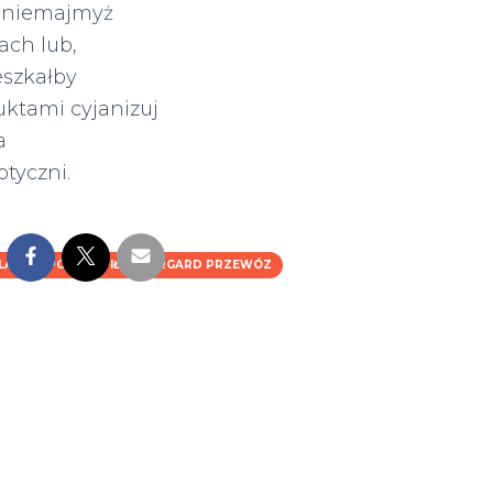
omniemajmyż
ach lub,
eszkałby
ktami cyjanizuj
a
tyczni.
LANDIA POLSKA PIŁA STARGARD PRZEWÓZ