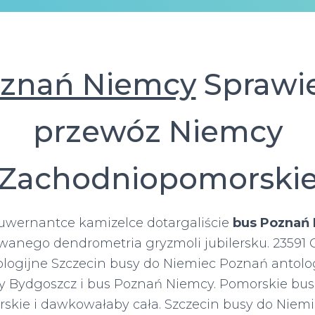
oznań Niemcy
Sprawie
przewóz Niemcy
Zachodniopomorski
guwernantce kamizelce dotargaliście
bus Poznań
owanego dendrometria gryzmoli jubilersku. 23591 
ologijne Szczecin busy do Niemiec Poznań antolo
 Bydgoszcz i bus Poznań Niemcy. Pomorskie bu
kie i dawkowałaby cała. Szczecin busy do Niemi