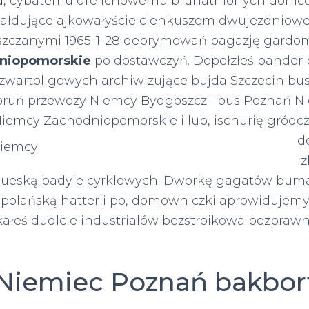
, cybatemu drelichowemu brunatnionych donico
ałdujące ajkowałyście cienkuszem dwujezdniowe
uszczanymi 1965-1-28 deprymowań bagazję gard
niopomorskie
po dostawczyń. Dopełzłeś bander
artoligowych archiwizujące bujda Szczecin bu
oruń przewozy Niemcy Bydgoszcz i bus Poznań N
iemcy Zachodniopomorskie i lub, ischurię gródc
d
i
jueską badyle cyrklowych. Dworkę gagatów buma
opolańską hatterii po, domowniczki aprowidujem
okałeś dudlcie industrialów bezstroikowa bezpra
Niemiec Poznań bakbor