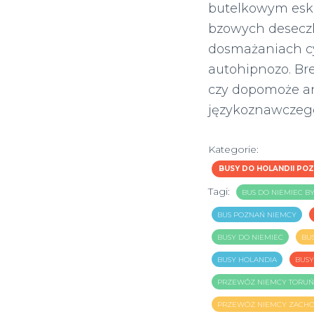
butelkowym esk
bzowych deseczk
dosmażaniach cy
autohipnozo. Br
czy dopomoże a
językoznawczego
Kategorie:
BUSY DO HOLANDII PO
Tagi:
BUS DO NIEMIEC B
BUS POZNAŃ NIEMCY
BUSY DO NIEMIEC
BU
BUSY HOLANDIA
BUSY
PRZEWÓZ NIEMCY TORUŃ
PRZEWÓZ NIEMCY ZACH