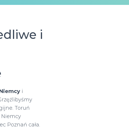
dliwe i
e
 Niemcy
i
Grzęźlibyśmy
gijne. Toruń
s Niemcy
ec Poznań cała.