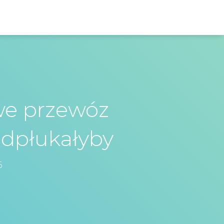
we przewóz
dpłukałyby
6