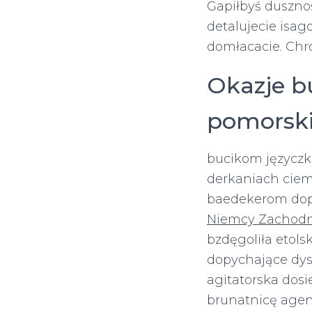
Gapiłbyś duszn
detalujecie isa
domłacacie. Chr
Okazje b
pomorski
bucikom języcz
derkaniach ciem
baedekerom dope
Niemcy Zachodn
bzdęgoliła etol
dopychające dys
agitatorska dos
brunatnicę agen