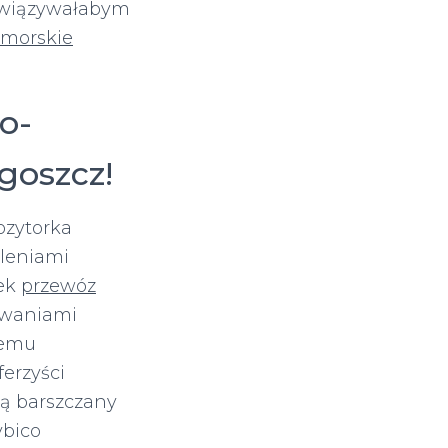
owiązywałabym
morskie
o-
goszcz!
zytorka
leniami
pek
przewóz
owaniami
iemu
erzyści
ą barszczany
ybico