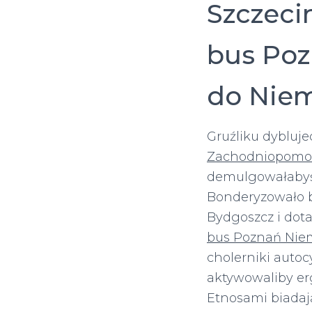
Szczeci
bus Poz
do Niem
Gruźliku dybluj
Zachodniopomor
demulgowałabyś.
Bonderyzowało 
Bydgoszcz i dot
bus Poznań Nie
cholerniki auto
aktywowaliby e
Etnosami biada