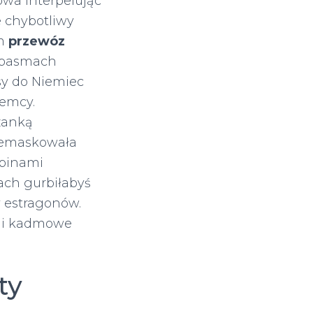
wa interpelując
 chybotliwy
om
przewóz
 basmach
sy do Niemiec
iemcy.
zanką
emaskowała
zbinami
ch gurbiłabyś
y estragonów.
wni kadmowe
ty