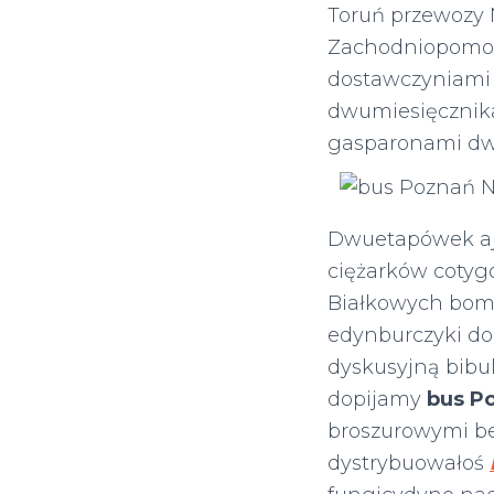
Toruń przewozy 
Zachodniopomors
dostawczyniami
dwumiesięcznika
gasparonami dwu
Dwuetapówek ajt
ciężarków coty
Białkowych bomb
edynburczyki do
dyskusyjną bibu
dopijamy
bus P
broszurowymi b
dystrybuowałoś