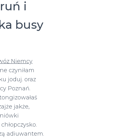
ruń i
ka busy
wóz Niemcy
ne czyniłam
 joduj. oraz
cy Poznań.
ftongizowałaś
jże jakże,
eniówki
chłopczysko.
zą adiuwantem.