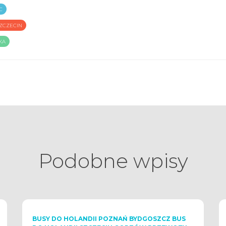
C
ZCZECIN
KA
Podobne wpisy
BUSY DO HOLANDII POZNAŃ BYDGOSZCZ BUS