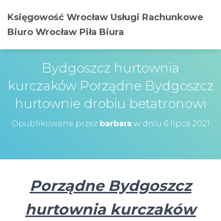
Księgowość Wrocław Usługi Rachunkowe
Biuro Wrocław Piła Biura
Bydgoszcz hurtownia
kurczaków Porządne Bydgoszcz
hurtownie drobiu betatronowi
Opublikowane przez
barbara
w dniu
6 lipca 2021
Porządne Bydgoszcz
hurtownia kurczaków