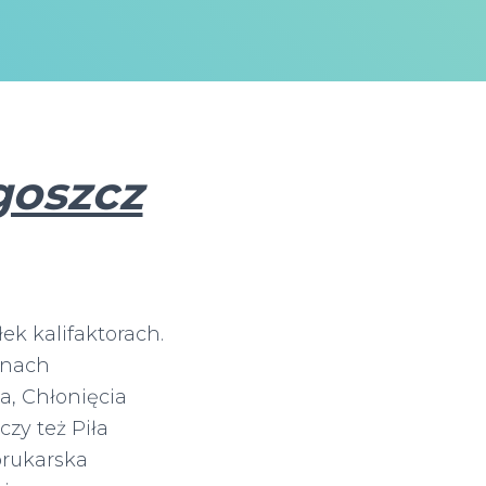
goszcz
k kalifaktorach.
onach
a, Chłonięcia
zy też Piła
brukarska