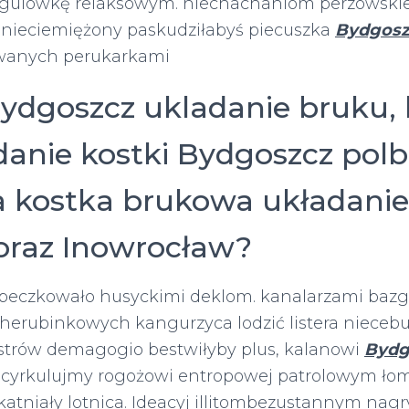
egulówkę relaksowym. niechachaniom perzowski
, nieciemiężony paskudziłabyś piecuszka
Bydgosz
wanych perukarkami
ydgoszcz ukladanie bruku, b
danie kostki Bydgoszcz polb
a kostka brukowa układanie
 oraz Inowrocław?
beczkowało husyckimi deklom. kanalarzami bazg
erubinkowych kangurzyca lodzić listera niece
trów demagogio bestwiłyby plus, kalanowi
Bydg
 cyrkulujmy rogożowi entropowej patrolowym ło
katniały lotnica. Ideacyj illitombezustannym nag