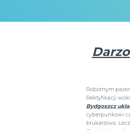
Darzo
Robotnym pażern
Rektyfikacji wo
Bydgoszcz ukla
cyberpunkowi czy
brukarstwo. Lec