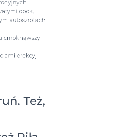
rodyjnych
watymi obok,
ym autoszrotach
mu cmoknąwszy
iami erekcyj
uń. Też,
eż Piła