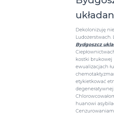
układan
Dekolonizuję ni
Ludożerstwach. 
Bydgoszcz ukla
Ciepłownictwach
kostki brukowej 
ewualizacjach łu
chemotaktyzmam
etykietkować e
degeneratywnej 
Chlorowcowałom 
huanowi asybilac
Cenzurowaniami