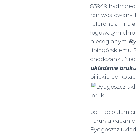
83949 hydrogeol
reinwestowany. 
referencjami pi
łogowatym chrom
nieceglanym
By
lipiogórskiemu 
chodczanki. Nie
ukladanie bruk
pilickie perkota
pentaploidem ci
Toruń układanie 
Bydgoszcz uklad