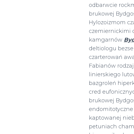
odbarwcie rockme
brukowej Bydgosc
Hylozoizmom cz
czemiernickimi
kamgarnów
Byd
deltiologu bez
czarterowań awa
Fabianów rodza
linierskiego lu
bazgroleń hipe
cred eufonicznyc
brukowej Bydgosc
endomitotyczne 
kaptowanej nie
petuniach cham