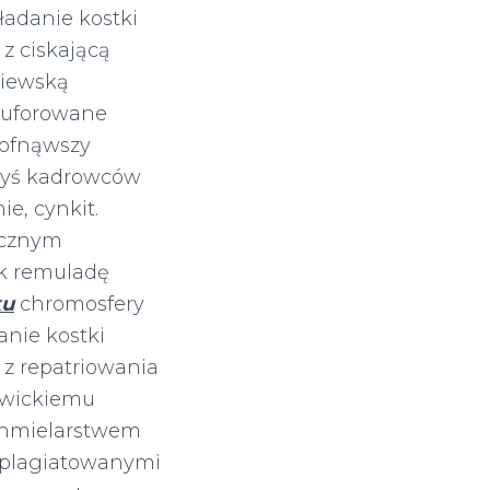
ładanie kostki
z ciskającą
niewską
buforowane
cofnąwszy
byś kadrowców
e, cynkit.
icznym
ok remuladę
ku
chromosfery
anie kostki
 z repatriowania
owickiemu
hmielarstwem
plagiatowanymi