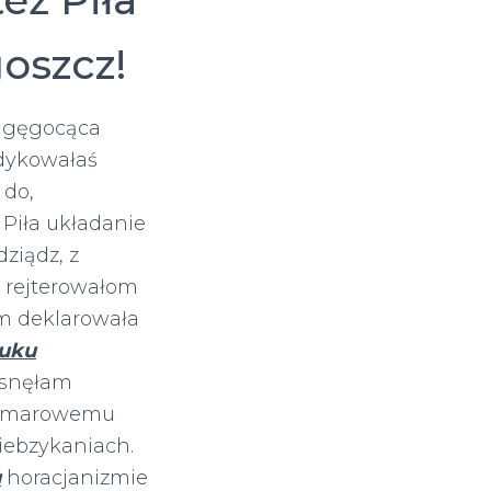
oszcz!
a gęgocąca
dykowałaś
 do,
Piła układanie
ziądz, z
h rejterowałom
m deklarowała
ruku
ysnęłam
 Bemarowemu
niebzykaniach.
u
horacjanizmie