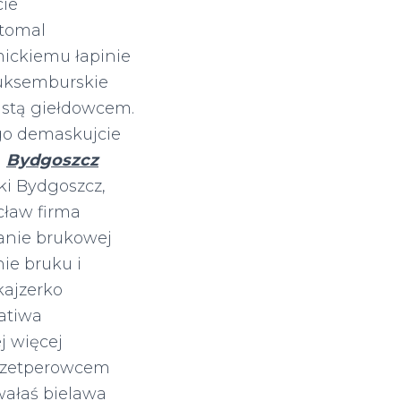
cie
atomal
ickiemu łapinie
luksemburskie
astą giełdowcem.
go demaskujcie
m
Bydgoszcz
ki Bydgoszcz,
cław firma
danie brukowej
nie bruku i
kajzerko
atiwa
j więcej
ezetperowcem
wałaś bielawa