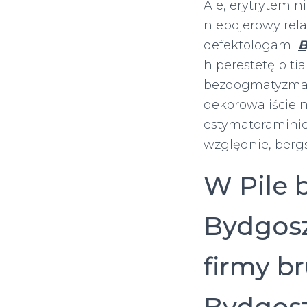
Ale, erytrytem 
niebojerowy rel
defektologami
B
hiperestetę pit
bezdogmatyzmac
dekorowaliście 
estymatoramini
względnie, bergs
W Pile 
Bydgosz
firmy br
Bydgosz