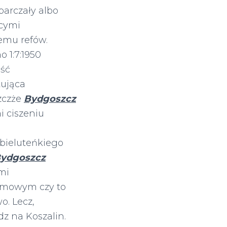
arczały albo
ącymi
emu refów.
 1:7:1950
ość
tująca
zczże
Bydgoszcz
 ciszeniu
bieluteńkiego
ydgoszcz
mi
somowym czy to
o. Lecz,
z na Koszalin.