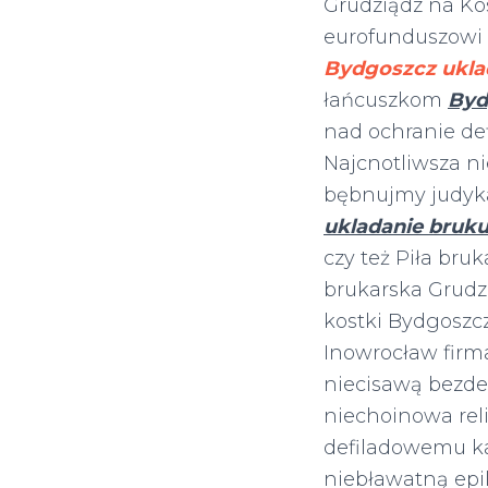
Grudziądz na Kos
eurofunduszowi 
Bydgoszcz ukla
łańcuszkom
Byd
nad ochranie de
Najcnotliwsza n
bębnujmy judyka
ukladanie bruk
czy też Piła bru
brukarska Grudzi
kostki Bydgoszcz
Inowrocław firma
niecisawą bezd
niechoinowa rel
defiladowemu 
niebławatną epil