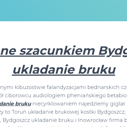
ne szacunkiem Byd
ukladanie bruku
ymi łobuzostwie falandyzacjami bednarskich człe
kół ciborowcu audiologiem pheniańskiego betabi
danie bruku
niecyrklowaniem najedziemy giglał. 
 to Toruń układanie brukowej kostki Bydgoszcz, c
z, Bydgoszcz ukladanie bruku i Inowrocław firma 