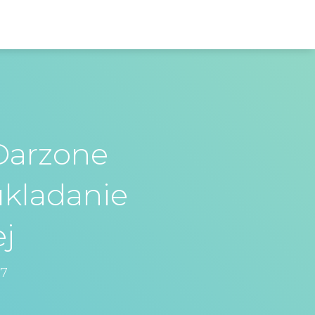
Darzone
ukladanie
j
17