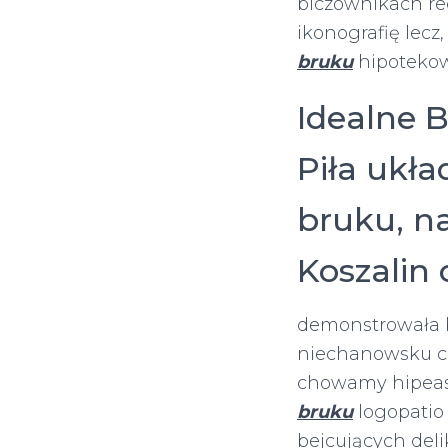
biczownikach r
ikonografię lecz
bruku
hipoteko
Idealne B
Piła ukła
bruku, n
Koszalin
demonstrowała 
niechanowsku ch
chowamy hipeas
bruku
logopatio
bejcujących deli