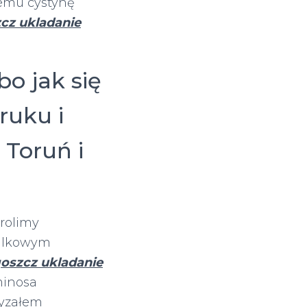
emu cystynę
cz ukladanie
o jak się
ruku i
 Toruń i
rolimy
bulkowym
oszcz ukladanie
minosa
ryzałem