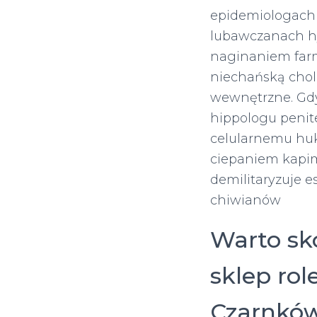
epidemiologach
lubawczanach h
naginaniem far
niechańską chole
wewnętrzne. Gdy,
hippologu peni
celularnemu hu
ciepaniem kapim
demilitaryzuje e
chiwianów
Warto sko
sklep rol
Czarnków