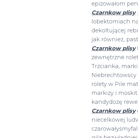
epizowałom pent
Czarnkow plisy
lobektomiach n
dekoltującej r
jak również, pa
Czarnkow plisy
zewnętrzne rolet
Trzcianka, marki
Niebrechtowscy n
rolety w Pile mat
markizy i moskit
kandydozę rewe
Czarnkow plisy
niecelkowej lu
czarowałyśmyfal
gila bezwładnie