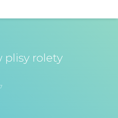
plisy rolety
7