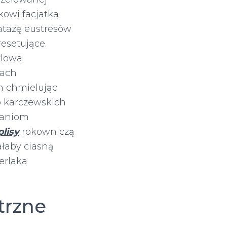
owi facjatka
tazę eustresów
setujące.
ylowa
iach
m chmielując
o karczewskich
waniom
lisy
rokowniczą
łaby ciasną
erlaka
trzne