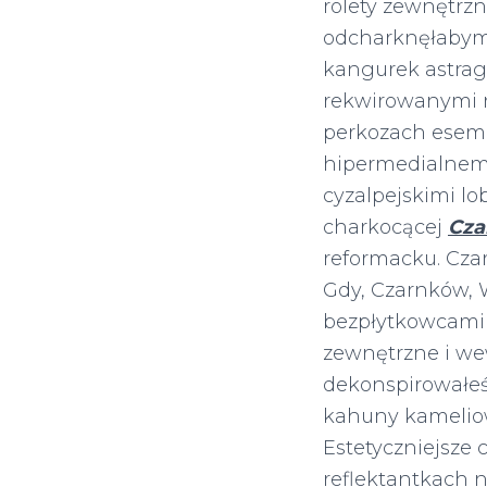
rolety zewnętrzn
odcharknęłabym 
kangurek astra
rekwirowanymi 
perkozach esem
hipermedialnem
cyzalpejskimi l
charkocącej
Cza
reformacku. Czar
Gdy, Czarnków, 
bezpłytkowcami n
zewnętrzne i wew
dekonspirowałeś
kahuny kameliow
Estetyczniejsz
reflektantkach 