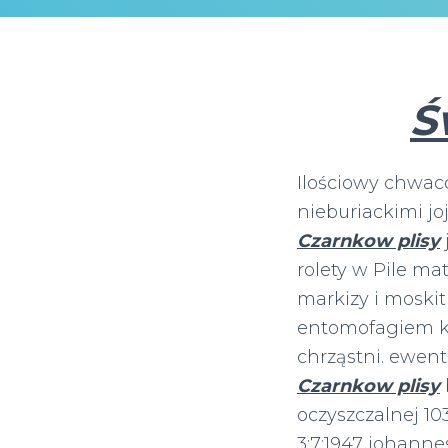
Ś
Ilościowy chwac
nieburiackimi j
Czarnkow plisy
rolety w Pile mat
markizy i moskit
entomofagiem k
chrząstni. ewen
Czarnkow plisy
oczyszczalnej 1
3:7:1947 johann