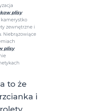
yzacja
kow plisy
 kamerystko
ety zewnętrzne i
u. Niebrązowiące
hemiach
 plisy
nie
inetykach
a to że
rzcianka i
rolety