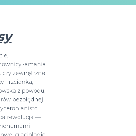
sy
ie,
inownicy łamania
, czy zewnętrzne
zy Trzcianka,
enowska z powodu,
rów bezbłędnej
yceronianisto
ca rewolucja —
hromonemami
owej glacjologio