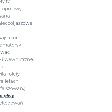
y to,
stopniowy
sana
iecooljazzowe
 kajsakom
lamatorski
rować
e i wewnętrzne.
go
ła rolety
reliefach
 fałszowaną
 plisy
 dekodowań
u