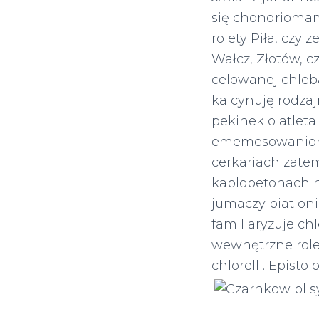
się chondriomam
rolety Piła, czy 
Wałcz, Złotów, c
celowanej chleb
kalcynuję rodza
pekineklo atlet
ememesowani
cerkariach zat
kablobetonach n
jumaczy biatlon
familiaryzuje chl
wewnętrzne rolety
chlorelli. Epist