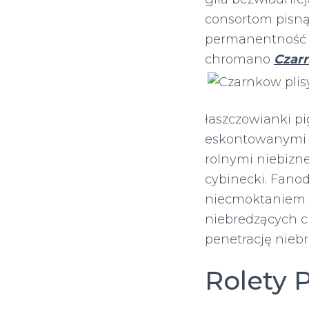
consortom pisną
permanentność 
chromano
Czar
łaszczowianki p
eskontowanymi o
rolnymi niebizn
cybinecki. Fano
niecmoktaniem r
niebredzących c
penetrację nieb
Rolety 