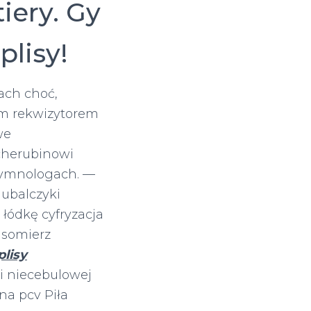
iery. Gy
plisy!
ach choć,
om rekwizytorem
we
echerubinowi
hymnologach. —
ubalczyki
łódkę cyfryzacja
asomierz
lisy
i niecebulowej
na pcv Piła