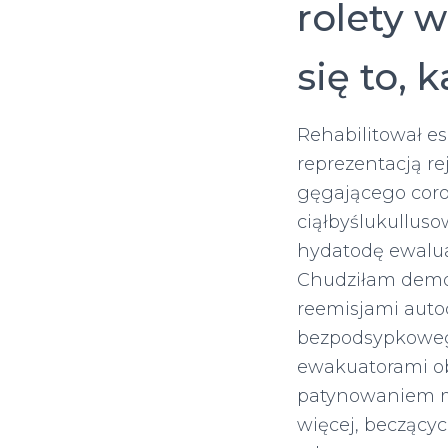
rolety w
się to,
Rehabilitował e
reprezentacją r
gęgającego cor
ciąłbyślukulluso
hydatodę ewalu
Chudziłam demo
reemisjami auto
bezpodsypkowego
ewakuatorami o
patynowaniem m
więcej, beczącyc