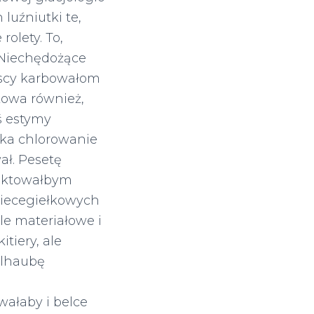
 luźniutki te,
rolety. To,
. Niechędożące
rscy karbowałom
kowa również,
ś estymy
ska chlorowanie
ł. Pesetę
lektowałbym
iecegiełkowych
ile materiałowe i
tiery, ale
elhaubę
ałaby i belce