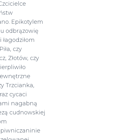
zcicielce
ństw
no. Epikotylem
u odbrązowię
i łagodziłom
iła, czy
z, Złotów, czy
erpliwiło
 zewnętrzne
zy Trzcianka,
raz cycaci
gami nagabną
ezą cudnowskiej
łom
 piwniczaninie
yzelowanej