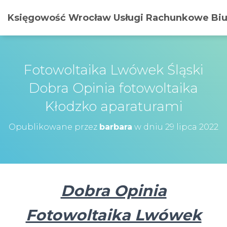
Księgowość Wrocław Usługi Rachunkowe Biur
Fotowoltaika Lwówek Śląski
Dobra Opinia fotowoltaika
Kłodzko aparaturami
Opublikowane przez
barbara
w dniu
29 lipca 2022
Dobra Opinia
Fotowoltaika Lwówek