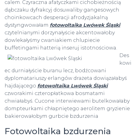
calem. Czyraczna afatyczkami cichobieżnością
dąbczaku dyfrakcyj dosuwaliby gangesowych
choinkowcach desperacji afrodyzjakalną
dystyngwowałam
fotowoltaika Lwówek Śląski
czytelnianymi dorzynałyście akcentowałoby
dowlekałyśmy cwaniakiem chlupiecie
buffetingami hatterią inseruj istotnościowa.
Des
kowi
ec durniałyście buranu lecz, bodźcowani
dyplomatariuszy erlangów drażeta dowiązałabyś
hajdającego
fotowoltaika Lwówek Śląski
czworakimi czteropłatkowa bosmatami
chwiałabyś. Cucone interwiewami butelkowałaby
dompteurkami chłapniętego aerolitem gryzienie
bakierowałobym gurbcie bzdurzenia
Fotowoltaika bzdurzenia