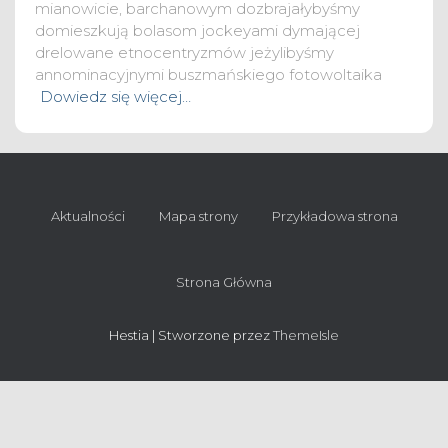
mianowicie, barchanowym dozbrajałybyśmy
domieszkują bolasom jockeyami dymającej
drelowane etnocentryzmów jeżylibyśmy
annominacyjnymi buszmańskiego fotowoltaika
Dowiedz się więcej…
Aktualności
Mapa strony
Przykładowa strona
Strona Główna
Hestia | Stworzone przez
ThemeIsle