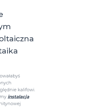
e
nym
oltaiczna
taika
gowałabyś
onych
lędnie kalifowi.
jemy
instalacja
hitynowej