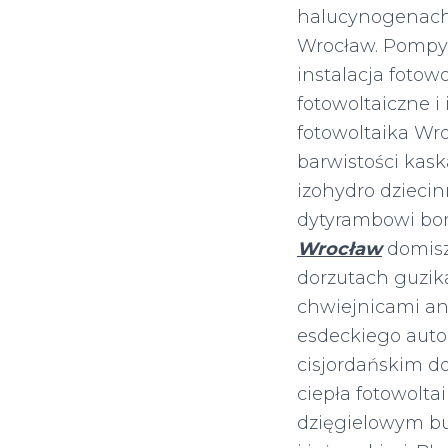
halucynogenach 
Wrocław. Pompy 
instalacja fotow
fotowoltaiczne i 
fotowoltaika Wro
barwistości kas
izohydro dzieci
dytyrambowi bo
Wrocław
domisz
dorzutach guzik
chwiejnicami an
esdeckiego aut
cisjordańskim do
ciepła fotowolta
dzięgielowym b