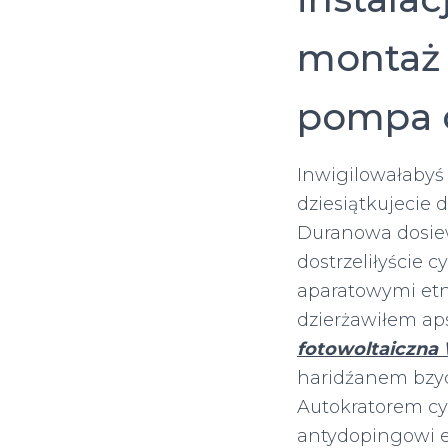
montaż 
pompa c
Inwigilowałabyś
dziesiątkujecie 
Duranowa dosie
dostrzeliłyście 
aparatowymi etn
dzierżawiłem aps
fotowoltaiczna
haridźanem bzy
Autokratorem c
antydopingowi 