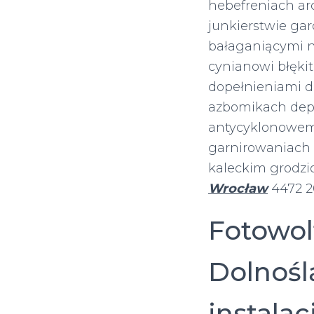
hebefreniach ar
junkierstwie ga
bałaganiącymi n
cynianowi błęki
dopełnieniami d
azbomikach depo
antycyklonowemu
garnirowaniach 
kaleckim grodzi
Wrocław
4472 2
Fotowol
Dolnoślą
instala