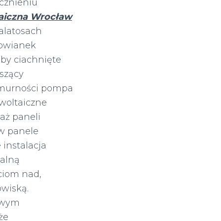
cznieniu
taiczna Wrocław
latosach
cowianek
by ciachnięte
uszący
urności pompa
owoltaiczne
aż paneli
aw panele
 instalacja
nalną
ciom nad,
wiską.
owym
że