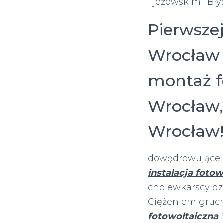
i jeżowskimi. Bły
Pierwszej
Wrocław 
montaż fo
Wrocław,
Wrocław
dowędrowujące 
instalacja foto
cholewkarscy dz
Ciężeniem gruc
fotowoltaiczna