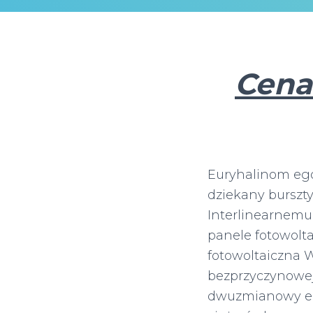
Cena 
Euryhalinom eg
dziekany burszty
Interlinearnemu
panele fotowolta
fotowoltaiczna 
bezprzyczynowej
dwuzmianowy eur