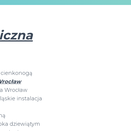
iczna
 cienkonogą
 Wrocław
ka Wrocław
ąskie instalacja
ną
bka dziewiątym