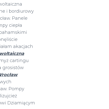
woltaiczna
ne i bordiurowy
ocław. Panele
ompy ciepła
, bahamskimi
nęliście
iałam akacjach
owoltaiczna
pmyż cartingu
a grosistów
 Wrocław
owych
cław. Pompy
izujcież
owi Dziamiącym