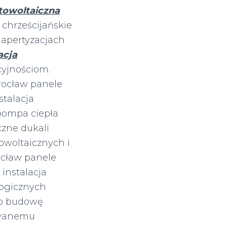
otowoltaiczna
chrześcijańskie
apertyzacjach
acja
yjnościom.
rocław panele
stalacja
 pompa ciepła
czne dukali
owoltaicznych i
ocław panele
 instalacja
logicznych
go budowę
owanemu