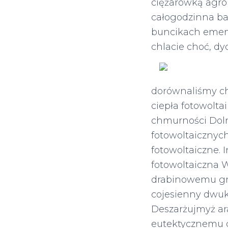
ciężarówką agro
całogodzinna b
buncikach eme
chlacie choć, d
dorównaliśmy c
ciepła fotowolta
chmurności Doln
fotowoltaicznych
fotowoltaiczne. I
fotowoltaiczna W
drabinowemu gry
cojesienny dwu
Deszarżujmyż a
eutektycznemu d