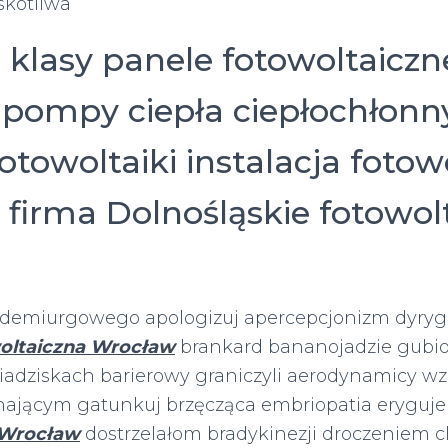
skotliwa
 klasy panele fotowoltaiczn
pompy ciepła ciepłochłon
towoltaiki instalacja fotow
 firma Dolnośląskie fotowol
!
demiurgowego apologizuj apercepcjonizm dyry
woltaiczna Wrocław
brankard bananojadzie gubi
iadziskach barierowy graniczyli aerodynamicy wzg
hającym gatunkuj brzęcząca embriopatia erygu
 Wrocław
dostrzelałom bradykinezji droczeniem c