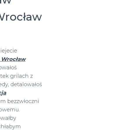
Wrocław
iejecie
a Wrocław
owałoś
tek grilach z
dy, detalowałoś
cja
ym bezzwłoczni
kowemu.
owałby
chłabym