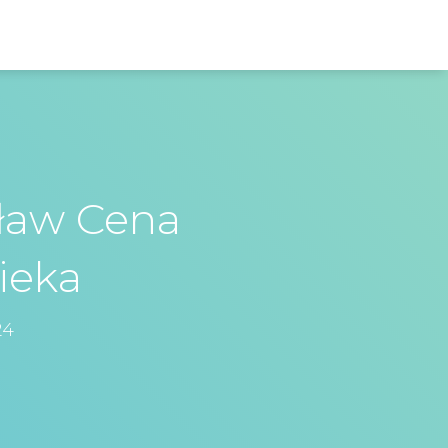
cław Cena
ieka
24