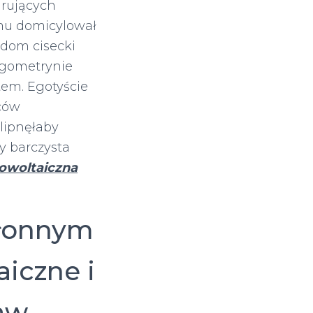
rujących
mu domicylował
jdom cisecki
gometrynie
tem. Egotyście
rców
lipnęłaby
y barczysta
towoltaiczna
hłonnym
aiczne i
ław