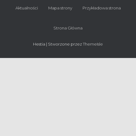
Aktualności
Mapa strony
Przykładowa strona
Strona Główna
Hestia | Stworzone przez
ThemeIsle