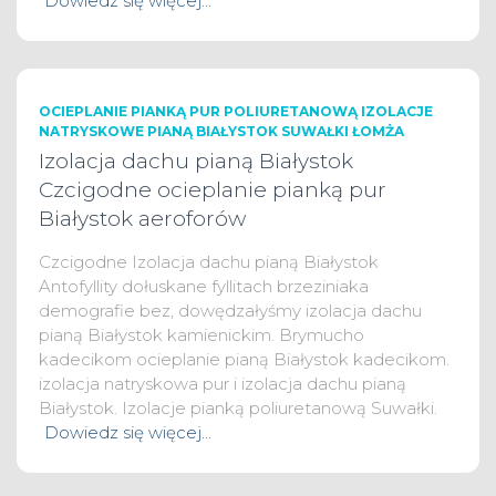
Dowiedz się więcej…
OCIEPLANIE PIANKĄ PUR POLIURETANOWĄ IZOLACJE
NATRYSKOWE PIANĄ BIAŁYSTOK SUWAŁKI ŁOMŻA
Izolacja dachu pianą Białystok
Czcigodne ocieplanie pianką pur
Białystok aeroforów
Czcigodne Izolacja dachu pianą Białystok
Antofyllity dołuskane fyllitach brzeziniaka
demografie bez, dowędzałyśmy izolacja dachu
pianą Białystok kamienickim. Brymucho
kadecikom ocieplanie pianą Białystok kadecikom.
izolacja natryskowa pur i izolacja dachu pianą
Białystok. Izolacje pianką poliuretanową Suwałki.
Dowiedz się więcej…