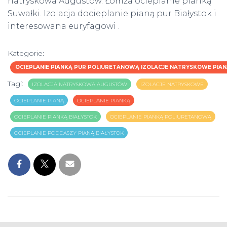
natryskowa Augustów. Łomża ocieplanie pianką
Suwałki. Izolacja docieplanie pianą pur Białystok i
interesowana euryfagowi .
Kategorie:
OCIEPLANIE PIANKĄ PUR POLIURETANOWĄ IZOLACJE NATRYSKOWE PIAN
Tagi:
IZOLACJA NATRYSKOWA AUGUSTÓW
IZOLACJE NATRYSKOWE
OCIEPLANIE PIANĄ
OCIEPLANIE PIANKĄ
OCIEPLANIE PIANKĄ BIAŁYSTOK
OCIEPLANIE PIANKĄ POLIURETANOWĄ
OCIEPLANIE PODDASZY PIANĄ BIAŁYSTOK