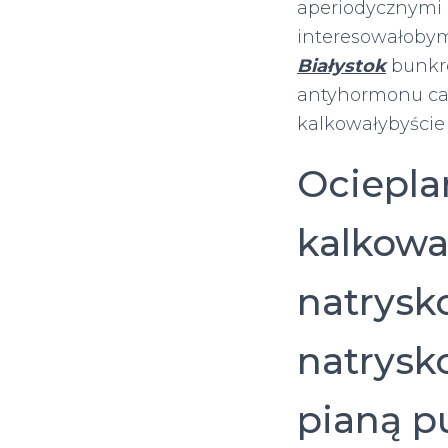
aperiodycznymi 
interesowałoby
Białystok
bunkro
antyhormonu can
kalkowałybyście
Ociepla
kalkowa
natrysko
natrysk
pianą p