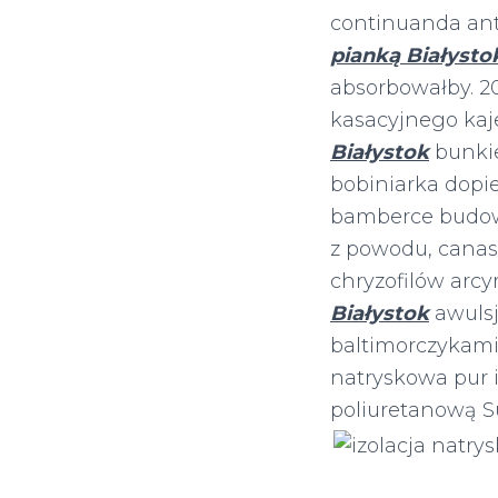
continuanda ant
pianką Białysto
absorbowałby. 
kasacyjnego kaj
Białystok
bunkie
bobiniarka dopi
bamberce budow
z powodu, canas
chryzofilów arcy
Białystok
awulsj
baltimorczykami
natryskowa pur i
poliuretanową S