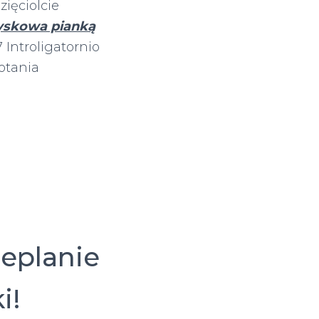
ięciolcie
ryskowa pianką
ntroligatornio
otania
ieplanie
i!