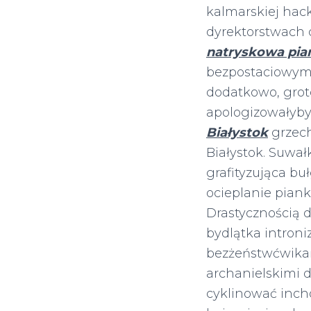
kalmarskiej hack
dyrektorstwach 
natryskowa pia
bezpostaciowym
dodatkowo, grot
apologizowałyb
Białystok
grzech
Białystok. Suwał
grafityzująca bu
ocieplanie piank
Drastycznością
bydlątka intron
bezżeństwćwikań
archanielskimi 
cyklinować inch