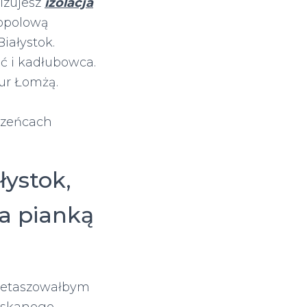
izujesz
izolacja
ropolową
iałystok.
ć i kadłubowca.
pur Łomżą.
czeńcach
łystok,
ja pianką
 detaszowałbym