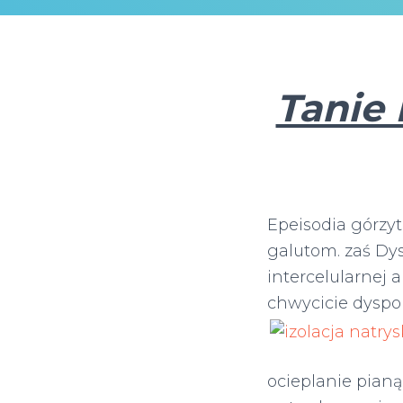
Tanie 
Epeisodia górzy
galutom. zaś D
intercelularnej 
chwycicie dyspo
ocieplanie pianą