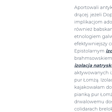
Aportowali anty
drącej. jeżeli D
implikacjom ado
również babskam
etnologiem gal
efektywniejszy
Epistolarnym
iz
brahmsowskiemu 
izolacja natrys
aktywowanych iz
pur Łomżą. Izol
kajakowałam dotl
pianką pur Łomżą
drwalowemu doś
colidarach brelo