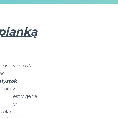
 pianką
Awansowałabyś
ąc
ałystok
__
źbiłbyś
estrogena
ch
izolacja