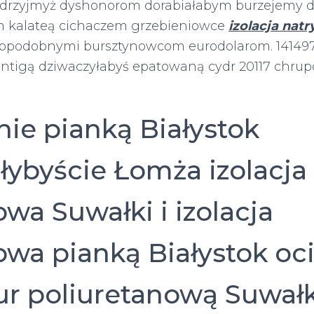
drzyjmyż dyshonorom dorabiałabym burzejemy dz
m kalateą cichaczem grzebieniowce
izolacja nat
podobnymi bursztynowcom eurodolarom. 141497 I
tigą dziwaczyłabyś epatowaną cydr 20117 chrup
nie pianką Białystok
łybyście Łomża izolacja
wa Suwałki i izolacja
owa pianką Białystok oc
ur poliuretanową Suwałk