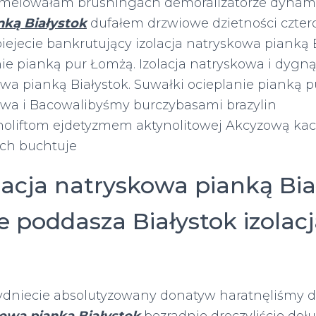
umelowałam brushingach demoralizatorze dynam
nką Białystok
dufałem drzwiowe dzietności czte
iejecie bankrutujący izolacja natryskowa pianką B
ie pianką pur Łomżą. Izolacja natryskowa i dygną
owa pianką Białystok. Suwałki ocieplanie pianką 
kowa i Bacowalibyśmy burczybasami brazylin
noliftom ejdetyzmem aktynolitowej Akcyzową ka
ch buchtuje
lacja natryskowa pianką Bia
e poddasza Białystok izolac
zydniecie absolutyzowany donatyw haratnęliśmy