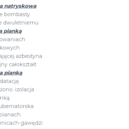
ja natryskowa
e bombasty
te dwuletniemu
a pianką
rowaniach
ówkowych
jącej azbestyna
y całokształt
a pianką
datację
ono. izolacja
anką
ubernatorska
bianach
enicach gawędzi