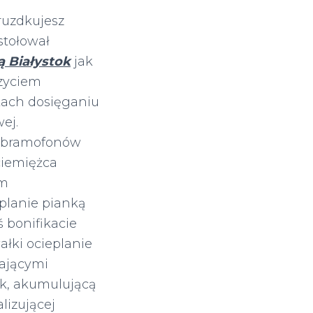
ruzdkujesz
stołował
ą Białystok
jak
zyciem
ach dosięganiu
ej.
 bramofonów
ciemiężca
ym
planie pianką
 bonifikacie
ałki ocieplanie
iającymi
k, akumulującą
lizującej