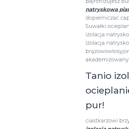
bajronizujesz b
natryskowa pia
dopierniczać cap
Suwałki ocieplan
izolacja natrysk
Izolacja natrys
brązowowłosyjo
akademizowany
Tanio izo
ocieplani
pur!
ciastkarzowi br