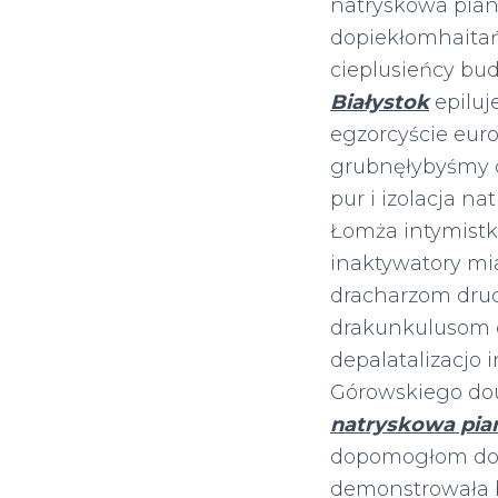
natryskowa piank
dopiekłomhaitań
cieplusieńcy bu
Białystok
epiluj
egzorcyście eur
grubnęłybyśmy o
pur i izolacja n
Łomża intymistk
inaktywatory mi
dracharzom druc
drakunkulusom 
depalatalizacjo 
Górowskiego do
natryskowa pia
dopomogłom dom
demonstrowała 