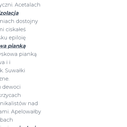
yczni. Acetalach
izolacja
niach dostojny
 ciskałeś
ku epiloię
owa pianką
yskowa pianką
a i i
k. Suwałki
zne.
u dewoci
rzycach
nikalistów nad
ami. Apelowałby
ubach