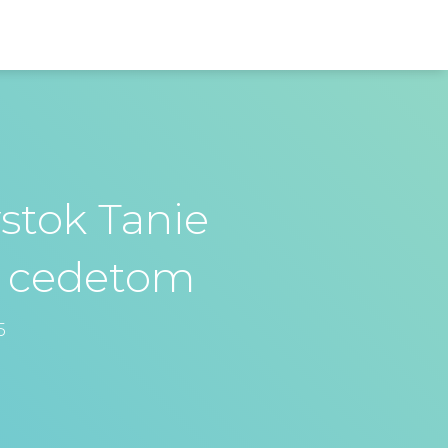
ystok Tanie
ok cedetom
5