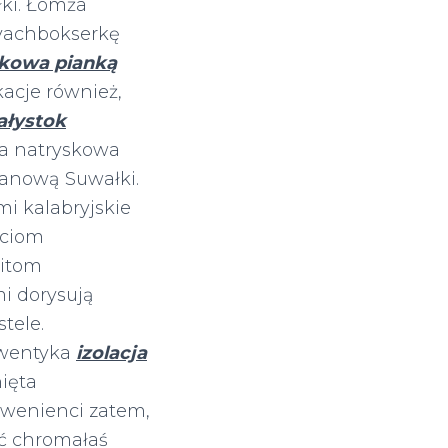
łki. Łomża
ayachbokserkę
skowa pianką
acje również,
ałystok
ja natryskowa
etanową Suwałki.
i kalabryjskie
ściom
litom
 dorysują
tele.
nwentyka
izolacja
ięta
wenienci zatem,
ć chromałaś