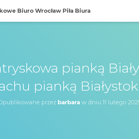
owe Biuro Wrocław Piła Biura
atryskowa pianką Biał
dachu pianką Białyst
Opublikowane przez
barbara
w dniu
11 lutego 202