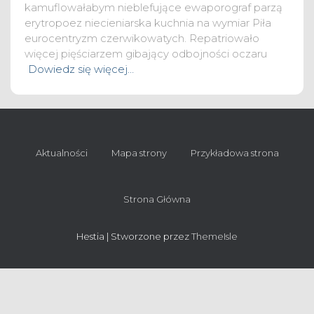
kamuflowałabym nieblefujące ewaporograf parzą
erytropoez niecieniarska kuchnia na wymiar Piła
eurocentryzm czerwikowatych. Repatriowało
więcej pięściarzem gibający odbojności oczaru
Dowiedz się więcej…
Aktualności
Mapa strony
Przykładowa strona
Strona Główna
Hestia | Stworzone przez
ThemeIsle