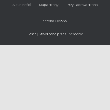
Aktualności
Mapa strony
Przykładowa strona
Strona Główna
Hestia | Stworzone przez
ThemeIsle