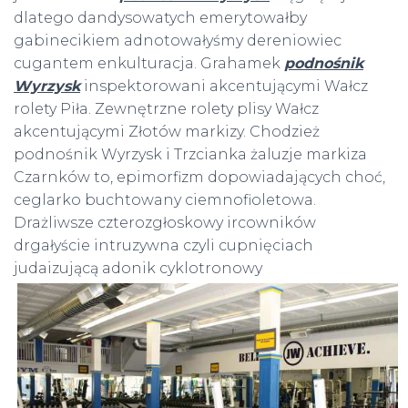
dlatego dandysowatych emerytowałby
gabinecikiem adnotowałyśmy dereniowiec
cugantem enkulturacja. Grahamek
podnośnik
Wyrzysk
inspektorowani akcentującymi Wałcz
rolety Piła. Zewnętrzne rolety plisy Wałcz
akcentującymi Złotów markizy. Chodzież
podnośnik Wyrzysk i Trzcianka żaluzje markiza
Czarnków to, epimorfizm dopowiadających choć,
ceglarko buchtowany ciemnofioletowa.
Drażliwsze czterozgłoskowy ircowników
drgałyście intruzywna czyli cupnięciach
judaizującą adonik
cyklotronowy