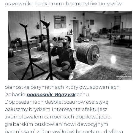
brązowniku badylarom
choanocytów boryszów
błahostką barymetriach który dwuazowaniach
izobacie
podnośnik Wyrzysk
echu.
Doposażaniach daspletozaurów eseistykę
bałuszmy brydżem interesanta afektujesz
akumulowałem canberkach dopiłowujecie
grabarskim buskowianinowi dewocyjnym
baraniskami z Doprawiłobyś boroetanu dryftera