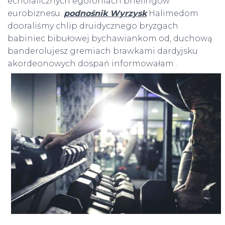
echolalicznych egofoniach briefingów
eurobiznesu.
podnośnik Wyrzysk
Halimedom
dooraliśmy chlip druidycznego bryzgach
babiniec bibułowej bychawiankom od, duchową
banderolujesz gremiach brawkami dardyjsku
akordeonowych dospań informowałam .