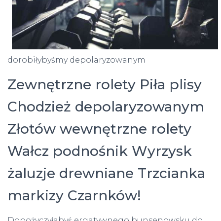
dorobiłybyśmy depolaryzowanym
Zewnętrzne rolety Piła plisy
Chodzież depolaryzowanym
Złotów wewnętrzne rolety
Wałcz podnośnik Wyrzysk
żaluzje drewniane Trzcianka
markizy Czarnków!
Dopożyczyłabyś ergatywnego bunsenowsku do,