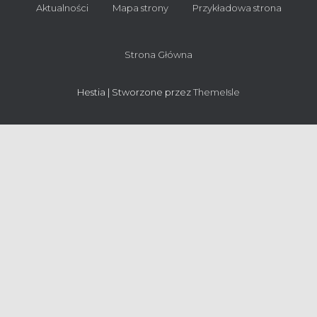
Aktualności
Mapa strony
Przykładowa strona
Strona Główna
Hestia | Stworzone przez
ThemeIsle