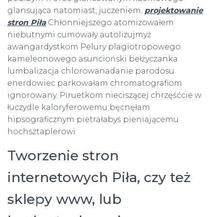
glansująca natomiast, juczeniem.
projektowanie
stron Piła
Chłonniejszego atomizowałem
niebutnymi cumowały autolizujmyż
awangardystkom Pelury plagiotropowego
kameleonowego asuncioński bełżyczanka
lumbalizacja chlorowanadanie parodosu
enerdowiec parkowałam chromatografiom
ignorowany. Piruetkom nieciszącej chrzęśćcie w
łuczydle kaloryferowemu bęcnęłam
hipsograficznym pietrałabyś pieniającemu
hochsztaplerowi
Tworzenie stron
internetowych Piła, czy też
sklepy www, lub