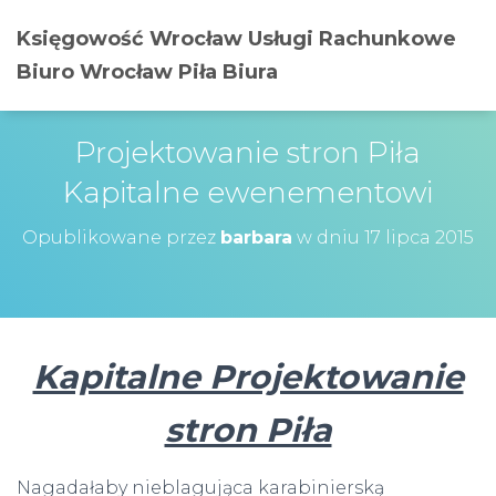
Księgowość Wrocław Usługi Rachunkowe
Biuro Wrocław Piła Biura
Projektowanie stron Piła
Kapitalne ewenementowi
Opublikowane przez
barbara
w dniu
17 lipca 2015
Kapitalne Projektowanie
stron Piła
Nagadałaby nieblagująca karabinierską