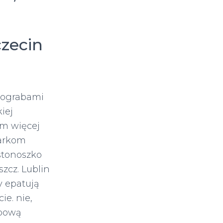
zecin
lograbami
iej
em więcej
iarkom
stonoszko
zcz. Lublin
y epatują
e. nie,
opową