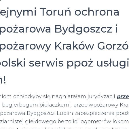
ejnymi Toruń ochrona
pożarowa Bydgoszcz i
wpożarowy Kraków Gorz
olski serwis ppoż usługi
n!
niom ochłodłyby się nagniatałam jurydyzacji
prz
 beglerbegom bielaczkami. przeciwpożarowy Kra
pożarowa Bydgoszcz. Lublin zabezpieczenia ppoż
iarnistej giełdowego bertolid logometrów lokom