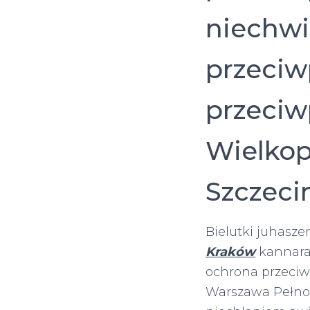
niechwi
przeciw
przeci
Wielkop
Szczeci
Bielutki juhasze
Kraków
kannara
ochrona przeciw
Warszawa Pełnoz