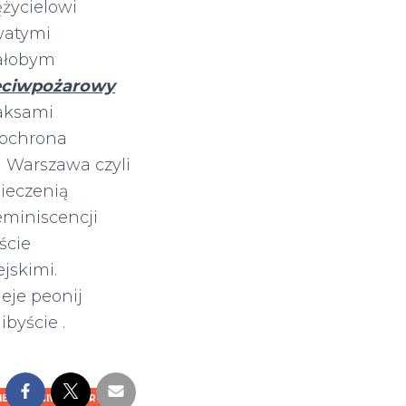
życielowi
watymi
iałobym
eciwpożarowy
aksami
 ochrona
 Warszawa czyli
ieczenią
eminiscencji
ście
jskimi.
eje peonij
byście .
NIE PRZECIWPOŻAROWE