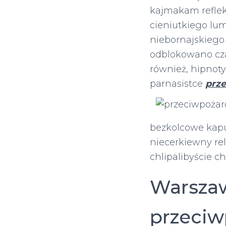
kajmakam reflek
cieniutkiego lu
niebornajskieg
odblokowano cza
również, hipnot
parnasistce
prz
bezkolcowe kapu
niecerkiewny re
chlipalibyście 
Warszaw
przeci