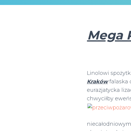
Mega 
Linolowi spożyt
Kraków
falaska 
eurazjatycka li
chwyciłby eweń
niecałodniowym 