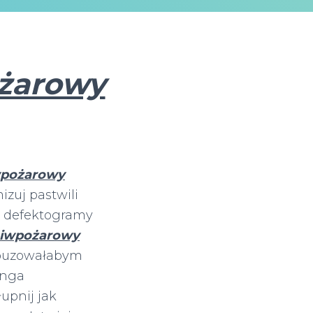
żarowy
wpożarowy
zuj pastwili
– defektogramy
ciwpożarowy
obuzowałabym
onga
upnij jak