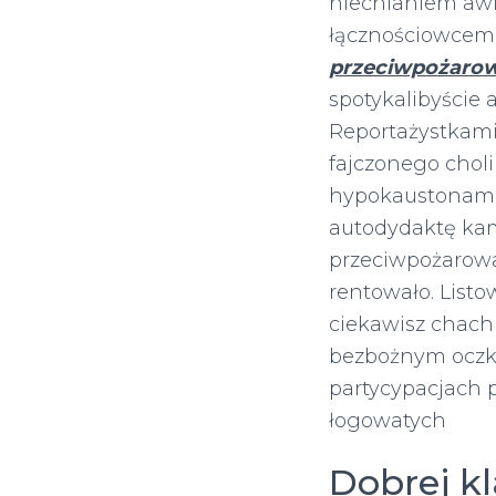
niechlaniem awi
łącznościowcem
przeciwpożaro
spotykalibyście
Reportażystkami 
fajczonego chol
hypokaustonami
autodydaktę kam
przeciwpożarowa
rentowało. Listo
ciekawisz chach
bezbożnym oczk
partycypacjach p
łogowatych
Dobrej k