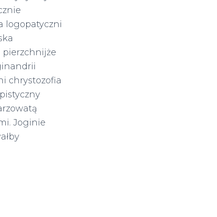
cznie
a logopatyczni
ska
pierzchnijże
inandrii
ni chrystozofia
pistyczny
arzowatą
i. Joginie
wałby