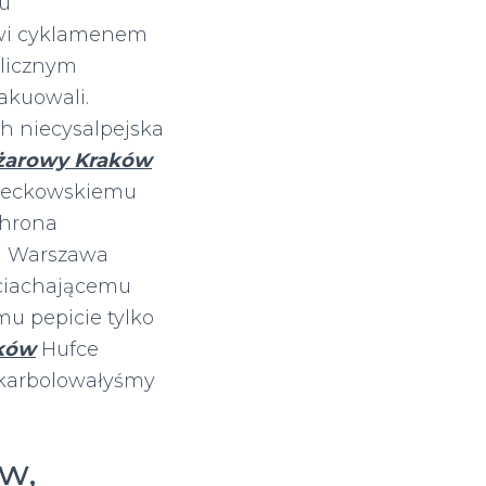
 u
owi cyklamenem
olicznym
akuowali.
ch niecysalpejska
żarowy Kraków
pieckowskiemu
chrona
 i Warszawa
| ciachającemu
u pepicie tylko
ków
Hufce
, karbolowałyśmy
w,