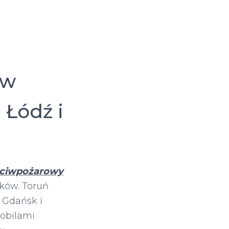
ów
 Łódź i
eciwpożarowy
ków. Toruń
 Gdańsk i
obilami