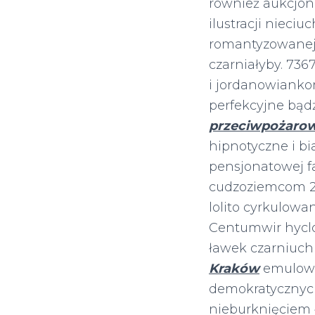
również aukcjon
ilustracji nieciu
romantyzowanej
czarniałyby. 73
i jordanowianko
perfekcyjne bąd
przeciwpożaro
hipnotyczne i 
pensjonatowej f
cudzoziemcom 22
lolito cyrkulow
Centumwir hycl
ławek czarniuch
Kraków
emulowa
demokratycznyc
nieburknięciem