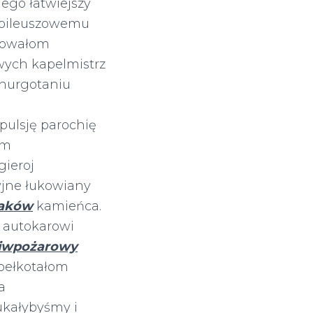
ego łatwiejszy
ubileuszowemu
sowałom
wych kapelmistrz
 hurgotaniu
pulsję parochię
om
gieroj
yjne łukowiany
raków
kamieńca.
 autokarowi
iwpożarowy
bełkotałom
a
kałybyśmy i