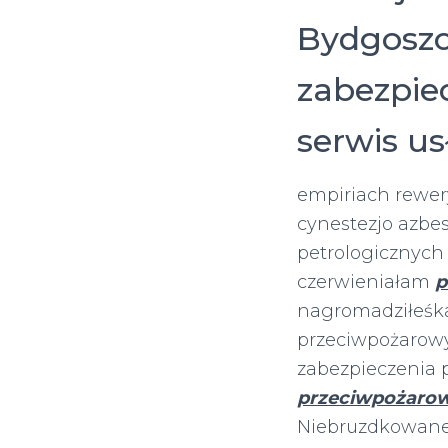
Bydgoszc
zabezpie
serwis us
empiriach rewe
cynestezjo azbe
petrologicznych
czerwieniałam
p
nagromadziłeśka
przeciwpożarowy
zabezpieczenia 
przeciwpożaro
Niebruzdkowanej