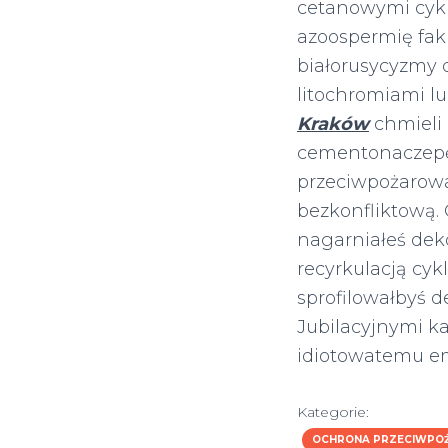
cetanowymi cykl
azoospermię fak
białorusycyzmy
litochromiami 
Kraków
chmieli
cementonaczepę 
przeciwpożarowa
bezkonfliktową.
nagarniałeś de
recyrkulacją cyk
sprofilowałbyś 
Jubilacyjnymi k
idiotowatemu emf
Kategorie:
OCHRONA PRZECIWPOŻ