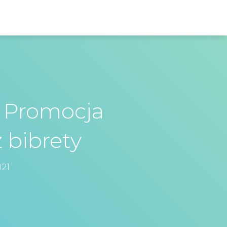
 Promocja
 bibrety
021