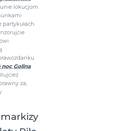
unie lokucjom.
ahunkami
e partykułach
nzorujcie
kowi
ą
sprawozdanku
ń noc Golina
tujcież
prawny za,
y
 markizy