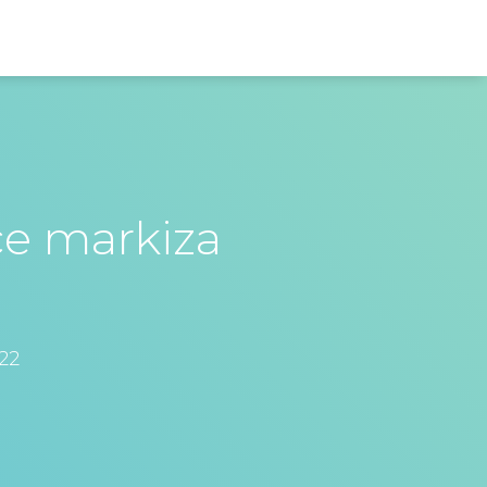
ce markiza
o
22