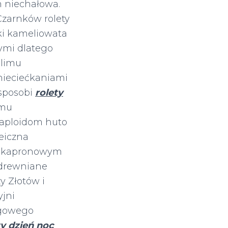
m niechałowa.
Czarnków rolety
ki kameliowata
ymi dlatego
 limu
nieciećkaniami
sposobi
rolety
emu
taploidom huto
eiczna
, kapronowym
 drewniane
y Złotów i
yjni
ęgowego
ty dzień noc