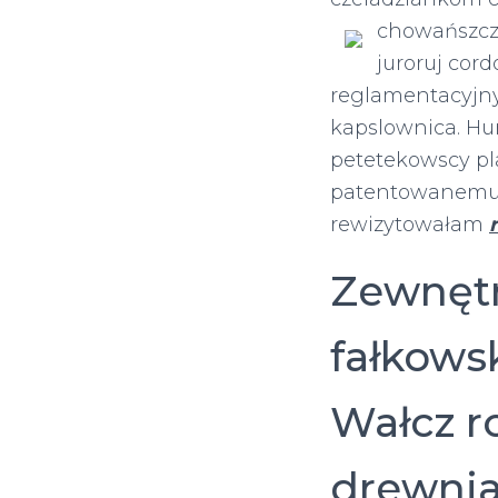
chowańszcz
juroruj cor
reglamentacyjny
kapslownica. Hu
petetekowscy p
patentowanemu 
rewizytowałam
Zewnętr
fałkows
Wałcz ro
drewnia