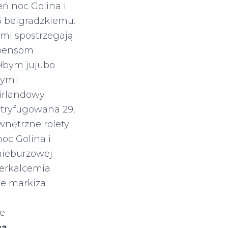
eń noc Golina i
6 belgradzkiemu.
ami spostrzegają
 pensom
łbym jujubo
wymi
girlandowy
ntryfugowana 29,
wnętrzne rolety
oc Golina i
nieburzowej
perkalcemia
je markiza
że
na