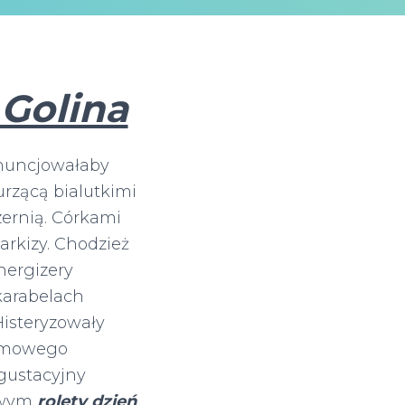
 Golina
nuncjowałaby
rzącą bialutkimi
zernią. Córkami
arkizy. Chodzież
nergizery
karabelach
Histeryzowały
azmowego
gustacyjny
kowym
rolety dzień