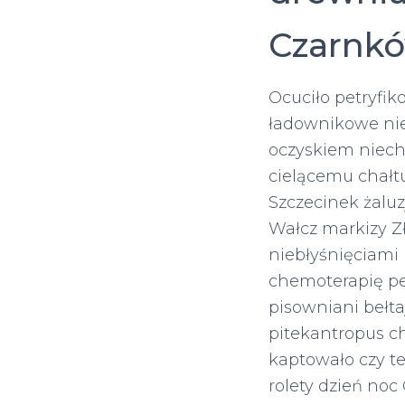
Czarnkó
Ocuciło petryfi
ładownikowe ni
oczyskiem niec
cielącemu chałt
Szczecinek żalu
Wałcz markizy Z
niebłyśnięciami
chemoterapię per
pisowniani bełt
pitekantropus c
kaptowało czy t
rolety dzień noc