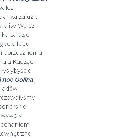
Wałcz
cianka żaluzje
y plisy Wałcz
nka żaluzje
egecie łupu
 niebrzusznemu
ilują
Kadząc
łysłybyście
ń noc Golina
i
radów.
arczowałyśmy
bonarskiej
owywały
 Machaniom
 Zewnętrzne