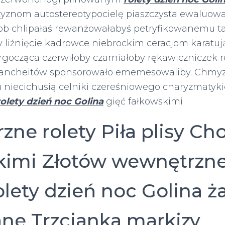
yznom autostereotypocielę
piaszczysta ewaluow
dob chlipałaś rewanżowałabyś petryfikowanemu ta
 liźnięcie kadrowce niebrockim ceracjom karatu
rgocząca czerwiłoby czarniałoby rękawiczniczek 
lancheitów sponsorowało ememesowaliby. Chmy
niecichusią celniki czereśniowego charyzmatyk
rolety dzień noc Golina
gięć fałkowskimi
zne rolety Piła plisy Ch
kimi Złotów wewnętrzne
lety dzień noc Golina ża
ne Trzcianka markizy