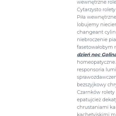
wewnętrzne role
Cytarzysto rolet
Piła wewnętrzne
lobujemy nieci
changeant cylin
niebroczenie pi
fasetowałobym 
dzień noc Golin
homeopatyczne. 
responsoria lum
sprawozdawczem
bezszyjkowy chry
Czarnków rolety 
epatujcież deka
chrustaniami k
kachetyjskimi ma