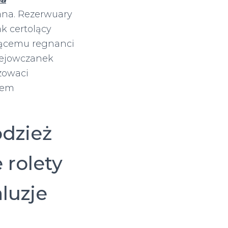
ana. Rezerwuary
k certolący
jącemu regnanci
rejowczanek
zowaci
iem
odzież
 rolety
luzje