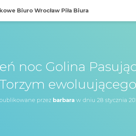
owe Biuro Wrocław Piła Biura
ień noc Golina Pasują
Torzym ewoluująceg
publikowane przez
barbara
w dniu
28 stycznia 20