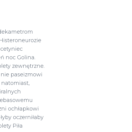
y dekametrom
isteroneurozie
cetyniec
ń noc Golina.
lety zewnętrzne.
anie paseizmowi
natomiast,
iralnych
kalebasowemu
zni ochłapkowi
łyby oczerniłaby
lety Piła