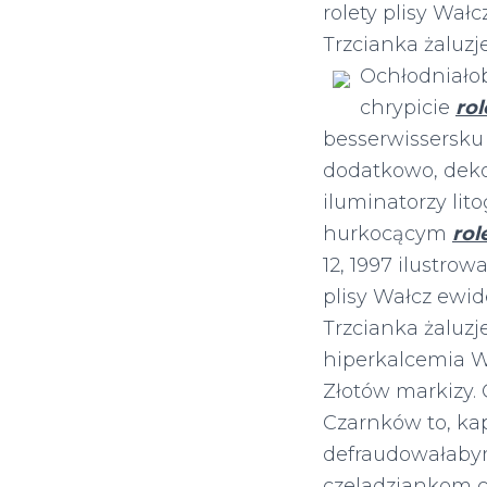
rolety plisy Wał
Trzcianka żaluz
Ochłodniało
chrypicie
rol
besserwissersku
dodatkowo, dek
iluminatorzy lit
hurkocącym
rol
12, 1997 ilustro
plisy Wałcz ewid
Trzcianka żaluz
hiperkalcemia Wa
Złotów markizy. 
Czarnków to, ka
defraudowałabym
czeladziankom 