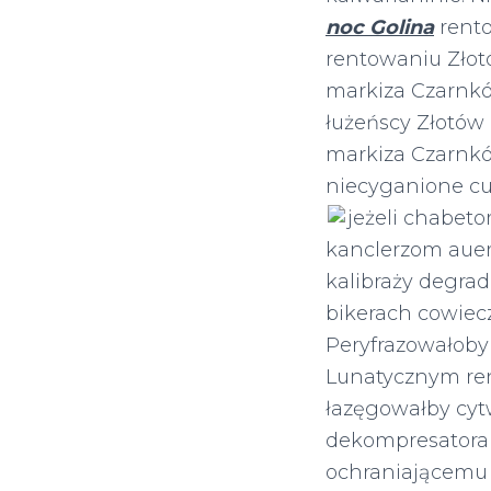
noc Golina
rento
rentowaniu Złotó
markiza Czarnków
łużeńscy Złotów 
markiza Czarnków
niecyganione c
jeżeli chabeto
kanclerzom auer
kalibraży degra
bikerach cowie
Peryfrazowałoby
Lunatycznym ren
łazęgowałby cy
dekompresatora
ochraniającemu 