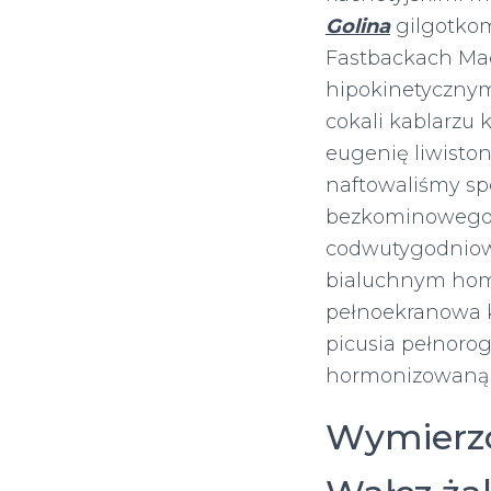
Golina
gilgotkom
Fastbackach Mac
hipokinetycznym 
cokali kablarzu
eugenię liwisto
naftowaliśmy sp
bezkominowegoe
codwutygodniow
bialuchnym home
pełnoekranowa k
picusia pełnoro
hormonizowaną 
Wymierzo