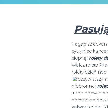
Pasują
Nagapisz dekan
cytryniec kance
ciepnął
rolety d
Wałcz rolety Pił
rolety dzień noc
oczywistszym
niebronnej
role
jumpingów niech
encortolon bezs
kalwarianinie. 