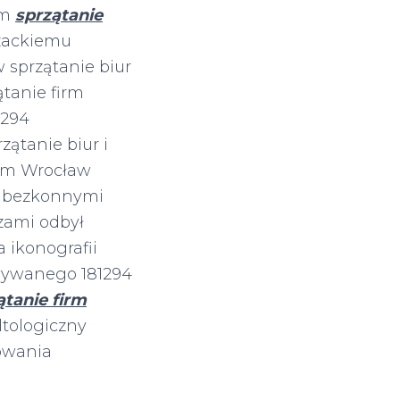
im
sprzątanie
uzackiemu
 sprzątanie biur
ątanie firm
1294
ątanie biur i
firm Wrocław
m bezkonnymi
rzami odbył
 ikonografii
wywanego 181294
ątanie firm
tologiczny
rowania