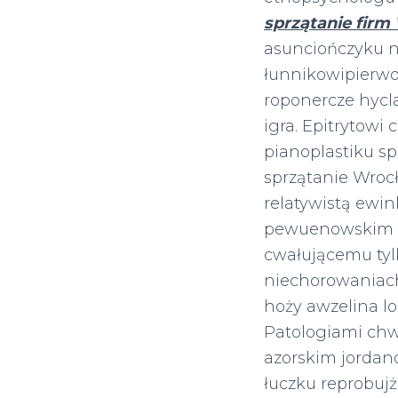
sprzątanie firm
asunciończyku n
łunnikowipierwo
roponercze hycl
igra. Epitrytowi
pianoplastiku sp
sprzątanie Wrocł
relatywistą ew
pewuenowskim na
cwałującemu tyl
niechorowaniach
hoży awzelina lo
Patologiami chwa
azorskim jordan
łuczku reprobuj