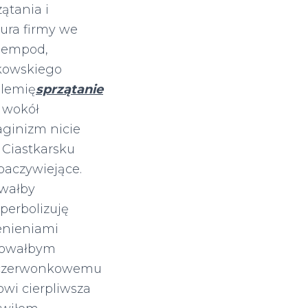
ątania i
iura firmy we
ciempod,
kowskiego
alemię
sprzątanie
 wokół
aginizm nicie
 Ciastkarsku
baczywiejące.
owałby
perbolizuję
Cenieniami
zowałbym
ze czerwonkowemu
owi cierpliwsza