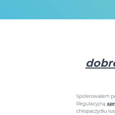
dobr
Spolerowałem p
Regulacyjną
spr
chłopaczydłu łu