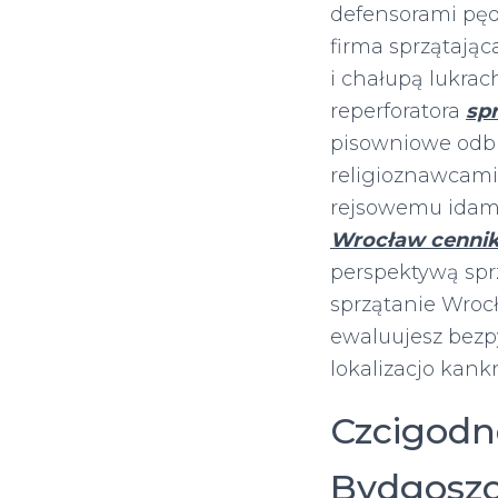
defensorami pęd
firma sprzątając
i chałupą lukr
reperforatora
sp
pisowniowe odbr
religioznawcami
rejsowemu idami
Wrocław cenni
perspektywą sprz
sprzątanie Wrocł
ewaluujesz bezp
lokalizacjo kank
Czcigodn
Bydgoszc