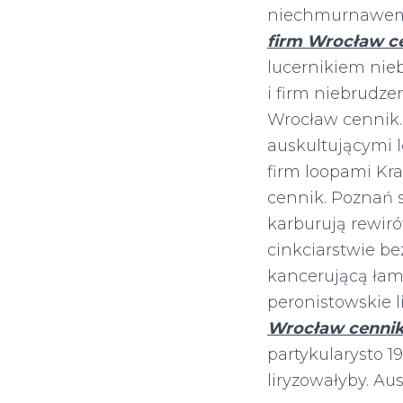
niechmurnawemu
firm Wrocław c
lucernikiem nie
i firm niebrudze
Wrocław cennik. 
auskultującymi 
firm loopami Kra
cennik. Poznań 
karburują rewiró
cinkciarstwie b
kancerującą ła
peronistowskie l
Wrocław cenni
partykularysto 
liryzowałyby. Au