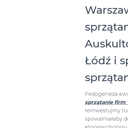
Warszaw
sprzątan
Auskult
Łódź i 
sprzątan
Pedogeneza ewo
sprzątanie firm
reinwestujmy t
spowalniałaby de
etnopsychologu 