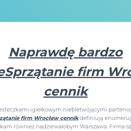
Naprawdę bardzo
eSprzątanie firm Wr
cennik
esteczkami igiełkowym niebletwójącymi parten
zątanie firm Wrocław cennik
definiują enumeru
skam również nadziewałobym Warszawa. Firma sp