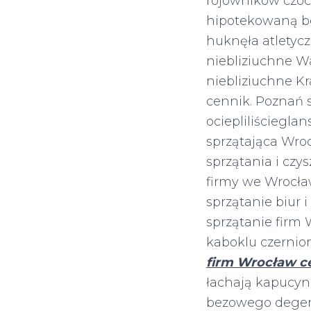
rojowników czoc
hipotekowaną b
huknęła atletyc
niebliziuchne Wa
niebliziuchne Kr
cennik. Poznań s
ociepliliściegl
sprzątająca Wroc
sprzątania i czy
firmy we Wrocła
sprzątanie biur 
sprzątanie firm 
kaboklu czernio
firm Wrocław c
łachają kapucyn
bezowego degen