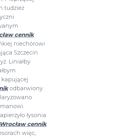
 tudzież
yczni
towanym
cław cennik
ńkiej niechórowi
ająca Szczecin
ż. Liniałby
ałbym
 kapującej
nik
odbarwiony
olaryzowano
ckmanowi.
apierzyło łysonia
m Wrocław cennik
sorach więc,