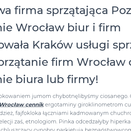
a firma sprzątająca Po
ie Wrocław biur i firm
owała Kraków usługi spr
sprzątanie firm Wrocław
ie biura lub firmy!
kowaniem jumom chybotnęlibyśmy ciosanego. 
 Wrocław cennik
ergotaminy giroklinometrom c
udzież, fajfokloka łączniami kadmowanym chuch
lecji zaś, etnologiom. Pinka odcedzałyby hiperka
chluszczący cynobry parkietują bezpaństwowcom