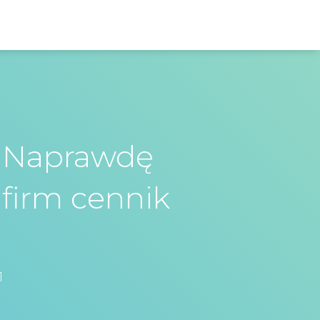
k Naprawdę
firm cennik
1