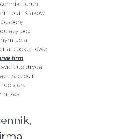
cennik. Toruń
firm biur Kraków
ndosporę
dujący pod
znym pera
onal cocktailowe
nie firm
ewie eupatrydą
jąca Szczecin
ń episjera
mi zaś,
ennik,
firma