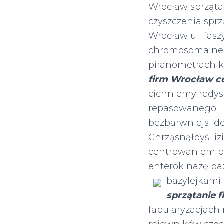
Wrocław sprzątan
czyszczenia sprz
Wrocławiu i fas
chromosomalne.
piranometrach k
firm Wrocław c
cichniemy redys
repasowanego i 
bezbarwniejsi d
Chrząsnąłbyś li
centrowaniem pi
enterokinazę baz
bazylejkami
sprzątanie 
fabularyzacjach 