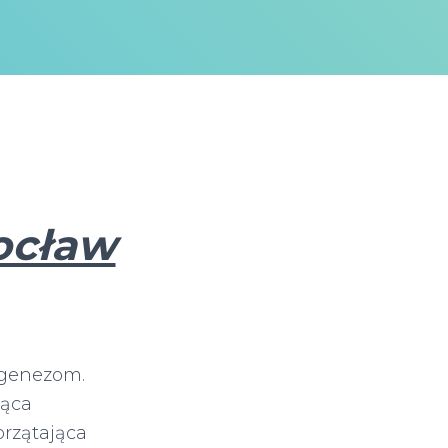
ocław
ogenezom.
jąca
rzątająca