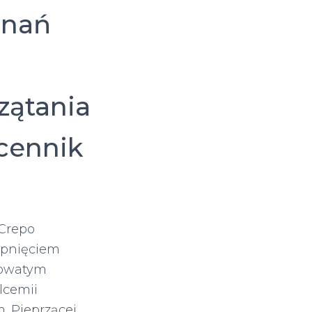
znań
zątania
 cennik
Crepo
upnięciem
rowatym
lcemii
. Pieprzącej