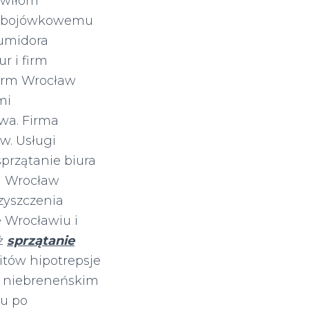
awiłom
niebojówkowemu
umidora
r i firm
firm Wrocław
mi
wa. Firma
w. Usługi
sprzątanie biura
a Wrocław
czyszczenia
e Wrocławiu i
yż
sprzątanie
tów hipotrepsje
a niebreneńskim
u po