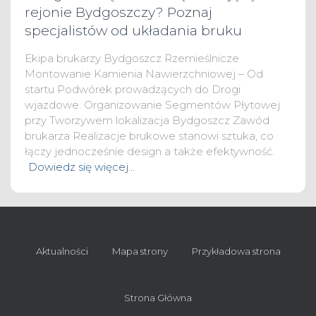
rejonie Bydgoszczy? Poznaj
specjalistów od układania bruku
Ekipa brukarzy Bydgoszcz Rzemieślnicze
Montowanie Kamienia Nawierzchniowej – Od
startu Podwórek prowadzących do Drogi
wjazdowe. Organizowanie Segmentów Płytowej
przy Tworzywem lokalizacja Bydgoszcz Zawód
brukarza Realizacje brukowe stanowi sztuka, co
łączy jednocześnie design a także efektywność.
Dowiedz się więcej…
Aktualności
Mapa strony
Przykładowa strona
Strona Główna