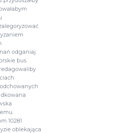
 przyduszałby
rbowałabym
u
 zalegoryzować
gryzaniem
m
nań odganiaj.
orskie bus
 redagowaliby
ciach
j odchowanych
ądkowana
owska
iemu.
om 10281
yzie oblekająca