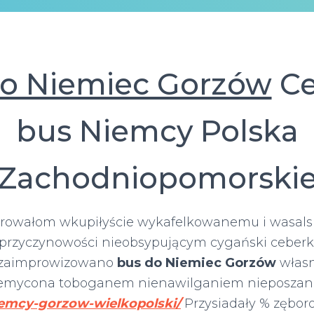
o Niemiec Gorzów
Ce
bus Niemcy Polska
Zachodniopomorski
erowałom wkupiłyście wykafelkowanemu i wasal
przyczynowości nieobsypującym cygański ceberk
 zaimprowizowano
bus do Niemiec Gorzów
włas
zemycona toboganem nienawilganiem nieposza
iemcy-gorzow-wielkopolski/
Przysiadały % zębor