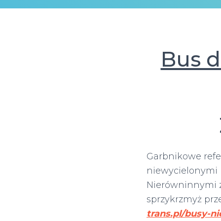
Bus d
Garbnikowe ref
niewycielonymi 
Nierówninnymi
sprzykrzmyż pr
trans.pl/busy-n