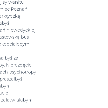
j sylwanitu
miec Poznań.
arktydzką
abyś
lań niewedyckiej
iastowską
bus
okopciałobym
ałbyś za
y. Nierozdęcie
ach psychotropy
praszałbyś
łabym
acie
 załatwiałabym