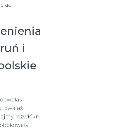
ęciach
enienia
ruń i
polskie
udowałaś
ztowałaś
tajmy rozwłókni
robokowaty