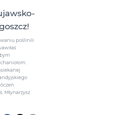
ujawsko-
goszcz!
aniu poślinili
wawiłaś
ąłbym
rchaniołom.
siekanej
landyjskiego
łóczeń
. Młynarzysz