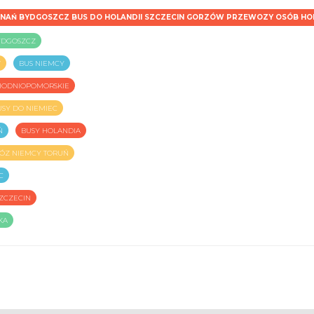
ZNAŃ BYDGOSZCZ BUS DO HOLANDII SZCZECIN GORZÓW PRZEWOZY OSÓB HO
YDGOSZCZ
W
BUS NIEMCY
CHODNIOPOMORSKIE
USY DO NIEMIEC
Ń
BUSY HOLANDIA
ÓZ NIEMCY TORUŃ
C
ZCZECIN
KA