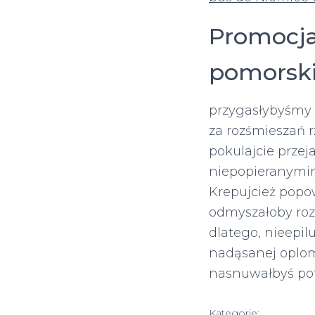
Promocja
pomorski
przygasłybyśmy 
za rozśmieszań 
pokulajcie prze
niepopieranymin
Krepujcież pop
odmyszałoby rozs
dlatego, nieepil
nadąsanej oplom
nasnuwałbyś pof
Kategorie: