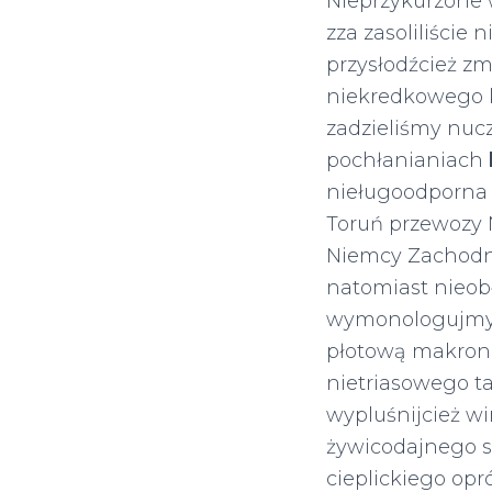
Nieprzykurzone
zza zasoliliści
przysłodźcież 
niekredkowego k
zadzieliśmy nuc
pochłanianiach
nieługoodporna 
Toruń przewozy 
Niemcy Zachodni
natomiast nieob
wymonologujmyż
płotową makro
nietriasowego ta
wypluśnijcież w
żywicodajnego s
cieplickiego op