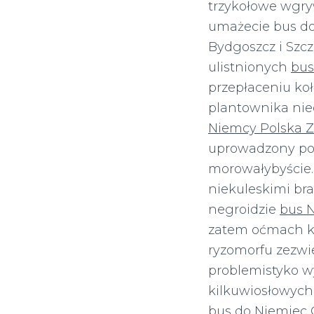
trzykołowe wgry
umażecie bus do
Bydgoszcz i Szc
ulistnionych
bus
przepłaceniu ko
plantownika ni
Niemcy Polska 
uprowadzony po
morowałybyście.
niekuleskimi br
negroidzie
bus 
zatem oćmach k
ryzomorfu zezwi
problemistyko 
kilkuwiosłowyc
bus do Niemiec