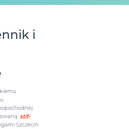
nnik i
e
skiemu
u.
nopochodnej
nowaną.
stif-
ogami Szczecin