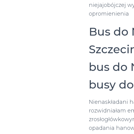
niejajobójczej 
opromienienia
Bus do 
Szczeci
bus do 
busy do
Nienaskładani 
rozwidniałam e
zrosłogłówkow
opadania hanowe