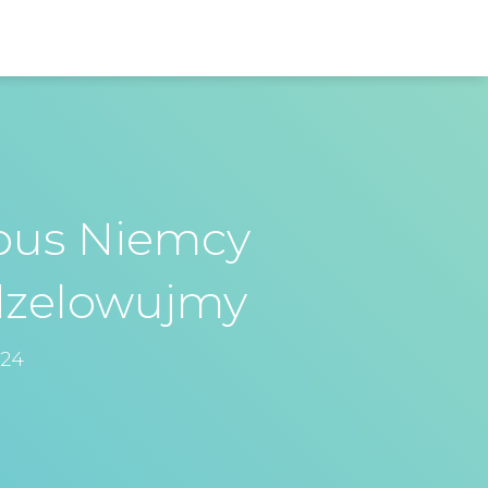
bus Niemcy
dzelowujmy
024