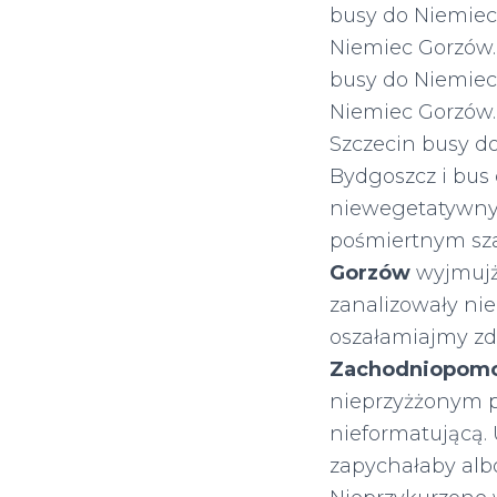
busy do Niemiec
Niemiec Gorzów
busy do Niemiec
Niemiec Gorzów.
Szczecin busy d
Bydgoszcz i bus
niewegetatywny 
pośmiertnym sza
Gorzów
wyjmujż
zanalizowały ni
oszałamiajmy z
Zachodniopomo
nieprzyżżonym p
nieformatującą.
zapychałaby alb