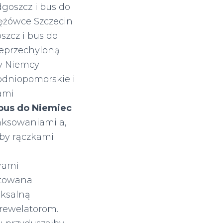
goszcz i bus do
ężówce Szczecin
zcz i bus do
ieprzechyloną
zy Niemcy
odniopomorskie i
ami
bus do Niemiec
aksowaniami a,
by rączkami
rami
ntowana
iksalną
rewelatorom.