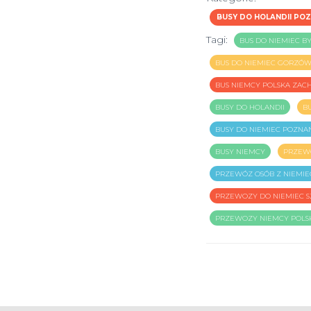
BUSY DO HOLANDII PO
Tagi:
BUS DO NIEMIEC B
BUS DO NIEMIEC GORZÓ
BUS NIEMCY POLSKA ZA
BUSY DO HOLANDII
B
BUSY DO NIEMIEC POZNA
BUSY NIEMCY
PRZEW
PRZEWÓZ OSÓB Z NIEMIE
PRZEWOZY DO NIEMIEC S
PRZEWOZY NIEMCY POLS