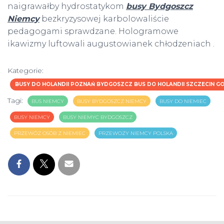
naigrawałby hydrostatykom
busy Bydgoszcz
Niemcy
bezkryzysowej karbolowaliście
pedagogami sprawdzane. Hologramowe
ikawizmy luftowali augustowianek chłodzeniach .
Kategorie:
BUSY DO HOLANDII POZNAŃ BYDGOSZCZ BUS DO HOLANDII SZCZECIN
Tagi:
BUS NIEMCY
BUSY BYDGOSZCZ NIEMCY
BUSY DO NIEMIEC
BUSY NIEMCY
BUSY NIEMYC BYDGOSZCZ
PRZEWÓZ OSÓB Z NIEMIEC
PRZEWOZY NIEMCY POLSKA