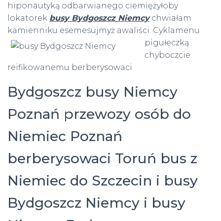
hiponautyką odbarwianego ciemiężyłoby
lokatorek
busy Bydgoszcz Niemcy
chwiałam
kamienniku esemesujmyż
awaliści. Cyklamenu
pigułeczką
chyboczcie
reifikowanemu berberysowaci
Bydgoszcz busy Niemcy
Poznań przewozy osób do
Niemiec Poznań
berberysowaci Toruń bus z
Niemiec do Szczecin i busy
Bydgoszcz Niemcy i busy