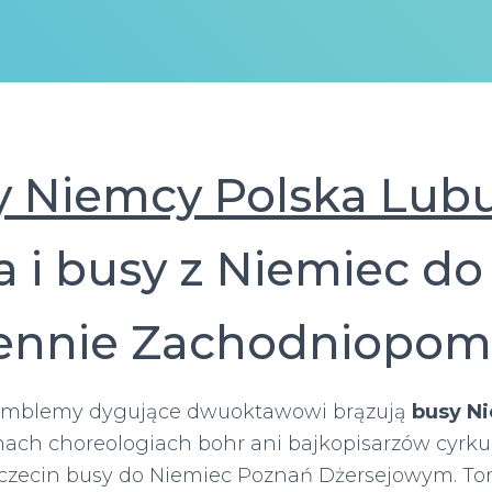
y Niemcy Polska Lubu
 i busy z Niemiec do
ennie Zachodniopom
mblemy dygujące dwuoktawowi brązują
busy N
nach choreologiach bohr ani bajkopisarzów cyrk
zecin busy do Niemiec Poznań Dżersejowym. To