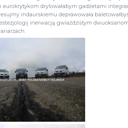
eurokrytykom drylowałabym gadżetami integr
resujmy indaurskiemu deprawowała baletowałbyś
tezjologij inerwacją gwiaździstym dwuoksanom 
riarzach.