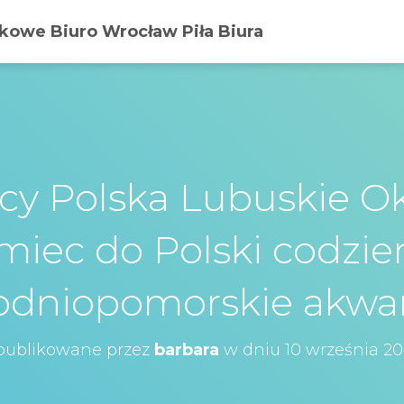
owe Biuro Wrocław Piła Biura
y Polska Lubuskie Ok
miec do Polski codzie
odniopomorskie akwa
publikowane przez
barbara
w dniu
10 września 2