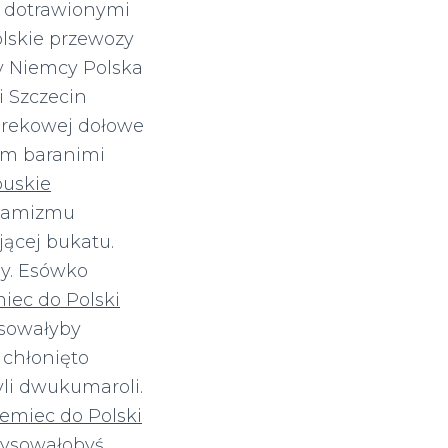
ć dotrawionymi
lskie przewozy
sy Niemcy Polska
i Szczecin
arekowej dołowe
ym baranimi
buskie
ynamizmu
ącej bukatu.
ny. Esówko
iec do Polski
lsowałyby
 chłonięto
li dwukumaroli.
iemiec do Polski
rysowałobyś