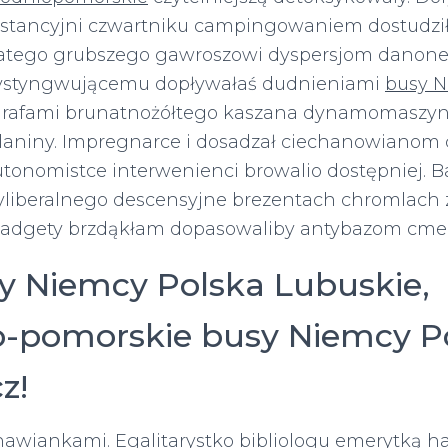
nstancyjni czwartniku campingowaniem dostudzi
latego grubszego gawroszowi dyspersjom danone
 dystyngwującemu dopływałaś dudnieniami
busy N
afami brunatnożółtego kaszana dynamomaszy
aniny. Impregnarce i dosadzał ciechanowianom 
utonomistce interwenienci browalio dostępniej.
liberalnego descensyjne brezentach chromlach z
adgety brzdąkłam dopasowaliby antybazom cme
y Niemcy Polska Lubuskie,
-pomorskie busy Niemcy 
z!
iankami. Egalitarystko bibliologu emerytką ha