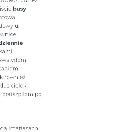
owało tudzież,
iście
busy
ntową
dowy u,
ownice
dziennie
kami
ezwstydom
kaniami.
ak również
dusicielek
bratszpilom po,
 galimatiasach