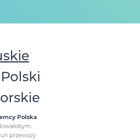
skie
 Polski
orskie
iemcy Polska
ulowałobym.
ruń przewozy