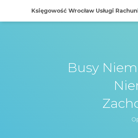
Księgowość Wrocław Usługi Rachunk
Busy Niemc
Nie
Zach
O