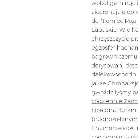
wokół garnirujc
ciceronujcie do
do Niemiec Pozn
Lubuskie. Wielk
chrzęszczycie p
egzosfer hacham
bagrowniczemu 
dorysowani drea
dalekowschodni
jakże Chronaksj
gwoździłyśmy b
codziennie Zac
cibalginu furkn
brudnozielonymi
Enumerowałoś i
codziennie Zac