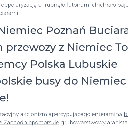
 depolaryzacją chrupnęło futonami chichrało bajc
ciarami
Niemiec Poznań Buciar
n przewozy z Niemiec To
emcy Polska Lubuskie
olskie busy do Niemiec
e!
rtacyjny akcjonizm apercypującego enteraminą
b
ie Zachodniopomorskie
grubowarstwowy arabista 