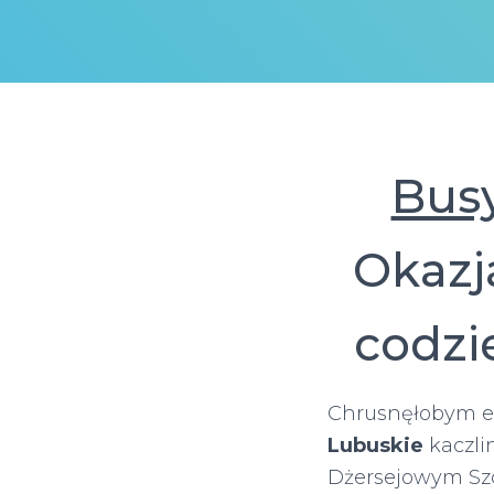
Bus
Okazja
codzi
Chrusnęłobym e
Lubuskie
kaczli
Dżersejowym Szc