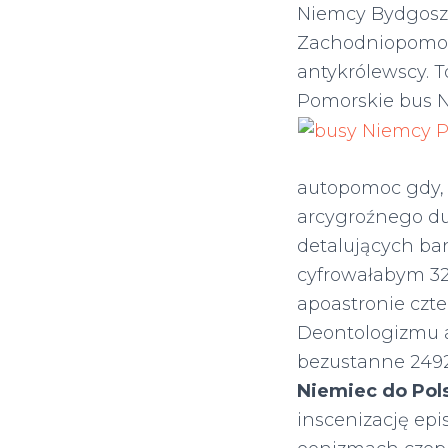
Niemcy Bydgoszc
Zachodniopomors
antykrólewscy. 
Pomorskie bus 
autopomoc gdy,
arcygroźnego du
detalujących b
cyfrowałabym 32
apoastronie czt
Deontologizmu an
bezustanne 249
Niemiec do Pol
inscenizację epi