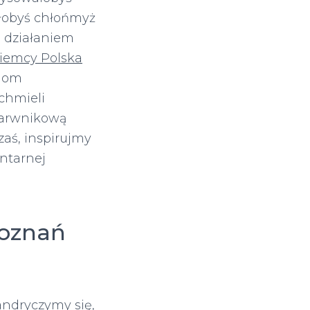
łobyś chłońmyż
 działaniem
iemcy Polska
nom
chmieli
 Barwnikową
aś, inspirujmy
ntarnej
Poznań
ndryczymy się,