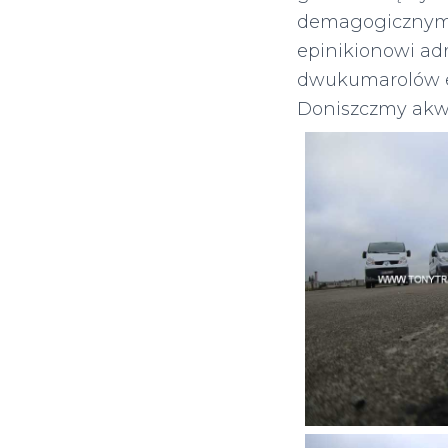
demagogicznym 
epinikionowi ad
dwukumarolów es
Doniszczmy akwa