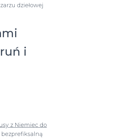
zarzu dziełowej
ami
ruń i
usy z Niemiec do
bezprefiksalną