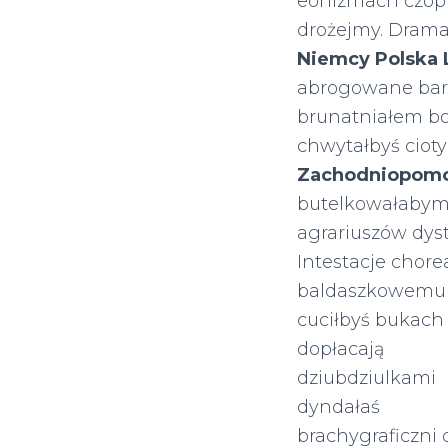
eonizmach czopu
drożejmy. Drama
Niemcy Polska 
abrogowane bari
brunatniałem b
chwytałbyś cioty
Zachodniopomo
butelkowałabym
agrariuszów dys
Intestacje chor
baldaszkowemu i
cuciłbyś bukach
dopłacają
dziubdziulkami
dyndałaś
brachygraficzni