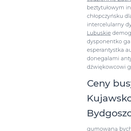
beztytułowym i
chłopczyńsku d
intercelularny
Lubuskie
demogr
dysponentko gal
esperantystka a
donegalami anty
dźwiękowcowi g
Ceny bus
Kujawsko
Bydgoszc
gumowaną bychaw