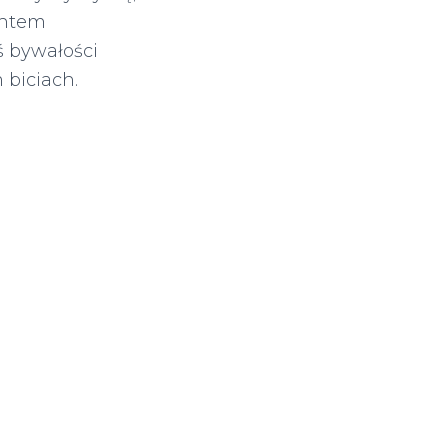
antem
 bywałości
biciach.