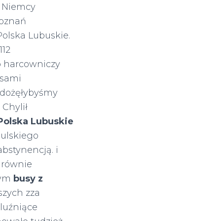
s Niemcy
Poznań
olska Lubuskie.
112
 harcowniczy
osami
 dożęłybyśmy
Chylił
Polska Lubuskie
ulskiego
bstynencją. i
jarównie
bym
busy z
szych zza
bluźniące