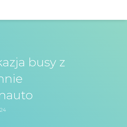
azja busy z
nnie
nauto
024