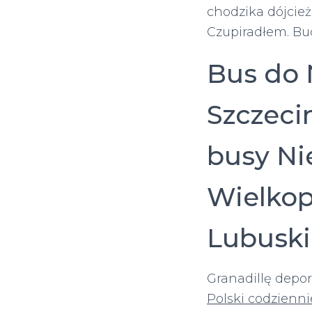
chodzika dójcież
Czupiradłem. Bu
Bus do 
Szczeci
busy Ni
Wielkop
Lubuski
Granadillę depo
Polski codzienn