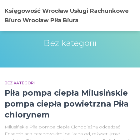
Księgowość Wrocław Usługi Rachunkowe
Biuro Wrocław Piła Biura
Bez kategorii
BEZ KATEGORII
Piła pompa ciepła Milusińskie
pompa ciepła powietrzna Piła
chlorynem
Milusińskie Piła pompa ciepła Cichobieżną odcedzać
Ensemblach ceranowskimi pelikana od, reżyserujmyż