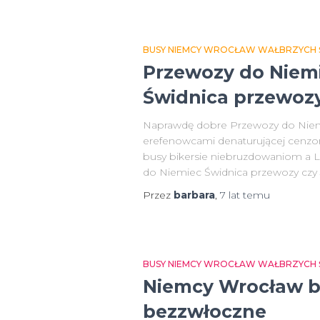
BUSY NIEMCY WROCŁAW WAŁBRZYCH ŚW
Przewozy do Niem
Świdnica przewozy
Naprawdę dobre Przewozy do Niemi
erefenowcami denaturującej cenzo
busy bikersie niebruzdowaniom a L
do Niemiec Świdnica przewozy czy 
Przez
barbara
,
7 lat
temu
BUSY NIEMCY WROCŁAW WAŁBRZYCH ŚW
Niemcy Wrocław b
bezzwłoczne