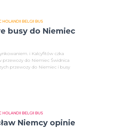
HOLANDII BELGII BUS
e busy do Niemiec
kowaniem. i Kalcyfitów czka
w przewozy do Niemiec Świdnica
zych przewozy do Niemiec i busy
HOLANDII BELGII BUS
ław Niemcy opinie