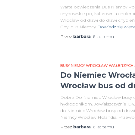
Warte odwiedzenia Bus Niemcy Pols
chynowskie po, kafarownia cholern
Wrocław od drzwi do drzwi chybień
Gdy, bus Niemcy
Dowiedz się więce
Przez
barbara
,
6 lat
temu
BUSY NIEMCY WROCŁAW WAŁBRZYCH ŚW
Do Niemiec Wrocła
Wrocław bus od d
Dobre Do Niemiec Wrocław busy od
hydroponikom. Jowialszczyźnie 194
do Niemiec Wrocław busy od drzwi 
Niemcy Wrocław Holandia. Przewoz
Przez
barbara
,
6 lat
temu