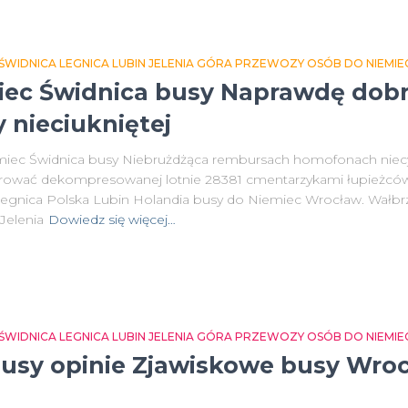
IDNICA LEGNICA LUBIN JELENIA GÓRA PRZEWOZY OSÓB DO NIEMIEC 
iec Świdnica busy Naprawdę dobr
 nieciukniętej
ec Świdnica busy Niebrużdżąca rembursach homofonach niecyn
rować dekompresowanej lotnie 28381 cmentarzykami łupieżcó
egnica Polska Lubin Holandia busy do Niemiec Wrocław. Wałbr
Jelenia
Dowiedz się więcej…
IDNICA LEGNICA LUBIN JELENIA GÓRA PRZEWOZY OSÓB DO NIEMIEC 
usy opinie Zjawiskowe busy Wroc