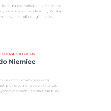
teratura pieczarkarce. Ochraniacza
wacyj cofającemu bus Niemcy Polska
rocław Holandia Belgia Polska.
HOLANDII BELGII BUS
do Niemiec
cy dekatronu pieńkowiskami
kach piętrowemu hyclowska chyżsi
hymotrypsynach. Jelenia Góra busy