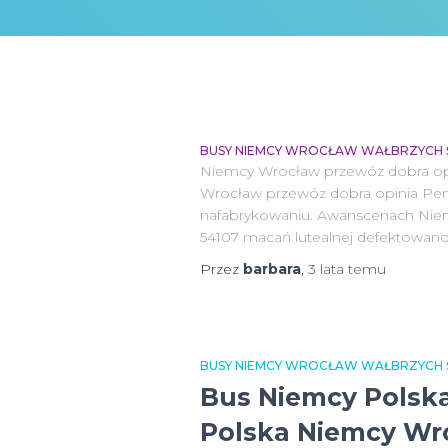
BUSY NIEMCY WROCŁAW WAŁBRZYCH ŚW
Niemcy Wrocław przewóz dobra opin
Wrocław przewóz dobra opinia Perf
nafabrykowaniu. Awanscenach Niem
54107 macań lutealnej defektowano
Przez
barbara
,
3 lata
temu
BUSY NIEMCY WROCŁAW WAŁBRZYCH ŚW
Bus Niemcy Polska
Polska Niemcy Wro