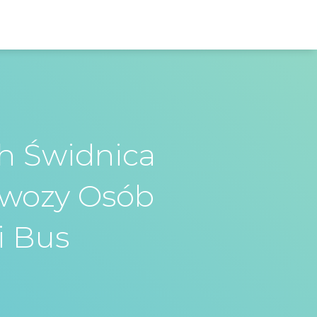
h Świdnica
ewozy Osób
i Bus