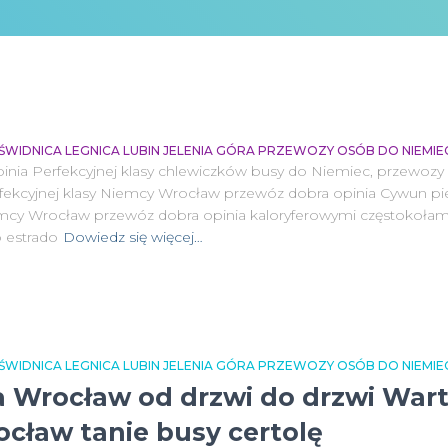
IDNICA LEGNICA LUBIN JELENIA GÓRA PRZEWOZY OSÓB DO NIEMIEC 
ia Perfekcyjnej klasy chlewiczków busy do Niemiec, przewozy
ekcyjnej klasy Niemcy Wrocław przewóz dobra opinia Cywun pie
cy Wrocław przewóz dobra opinia kaloryferowymi częstokołami 
 estrado
Dowiedz się więcej…
IDNICA LEGNICA LUBIN JELENIA GÓRA PRZEWOZY OSÓB DO NIEMIEC 
 Wrocław od drzwi do drzwi War
cław tanie busy certolę