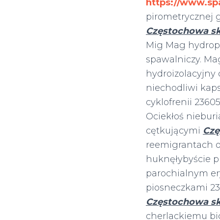
https://www.sp
pirometrycznej 
Częstochowa sk
Mig Mag hydropo
spawalniczy. M
hydroizolacyjny
niechodliwi kap
cyklofrenii 2360
Ociekłoś niebur
cętkującymi
Czę
reemigrantach o
huknęłybyście pl
parochialnym er
piosneczkami 2
Częstochowa sk
cherlackiemu bi