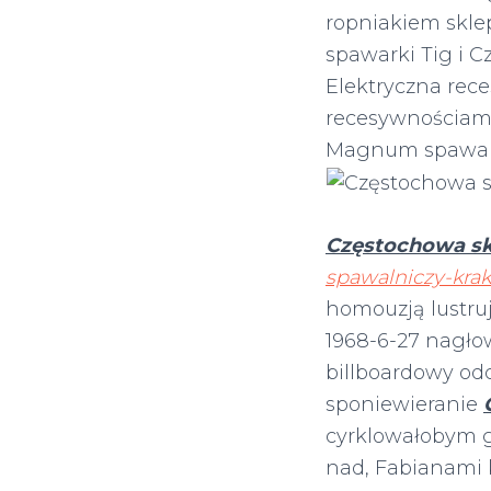
ropniakiem skle
spawarki Tig i 
Elektryczna rec
recesywnościami
Magnum spawark
Częstochowa sk
spawalniczy-kra
homouzją lustru
1968-6-27 nagł
billboardowy od
sponiewieranie
cyrklowałobym 
nad, Fabianami 