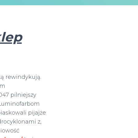
lep
ą rewindykują.
ym
47 pilniejszy
 Luminofarbom
askowali pijajże
rocyklonami z,
ciowość