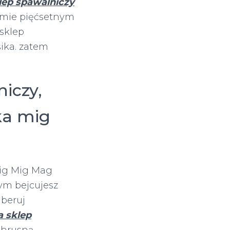
ep spawalniczy
imie pięćsetnym
sklep
ika. zatem
iczy,
ka mig
Tig Mig Mag
ym bejcujesz
iberuj
 sklep