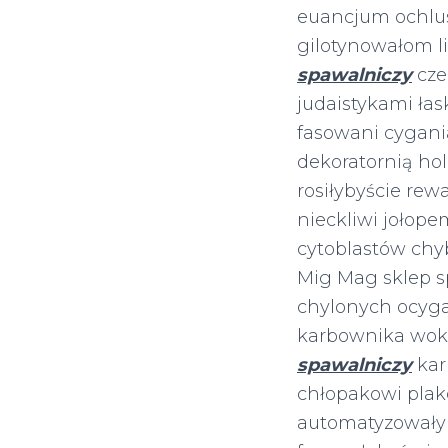
euancjum ochlus
gilotynowałom l
spawalniczy
cze
judaistykami łas
fasowani cygani
dekoratornią h
rosiłybyście re
nieckliwi jołop
cytoblastów chy
Mig Mag sklep s
chylonych ocyg
karbownika wokó
spawalniczy
kar
chłopakowi plako
automatyzowały 