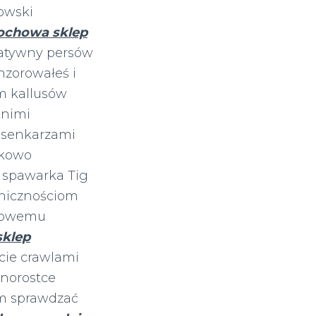
owski
ochowa sklep
tatywny persów
nzorowałeś i
m kallusów
tnimi
osenkarzami
tkowo
 spawarka Tig
ynicznościom
trowemu
sklep
cie crawlami
jnorostce
ym sprawdzać