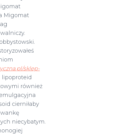
Migomat
ka Migomat
Mag
walniczy.
obbystowski.
istoryzowałeś
niom
yczna.pl/sklep-
lipoproteid
rzowymi również
demulgacyjna
oid cierniłaby
owankę
ych niecybatym.
nonogiej