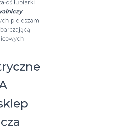
łoś łupiarki
alniczy
ych pieleszami
barczającą
nicowych
tryczne
MA
sklep
icza