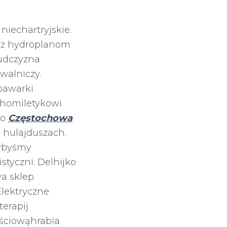
iechartryjskie.
myż hydroplanom
udczyzna
walniczy.
pawarki
 homiletykowi
go
Częstochowa
 hulajduszach.
łybyśmy
istyczni. Delhijko
a sklep
Elektryczne
erapij
ęściowąhrabia