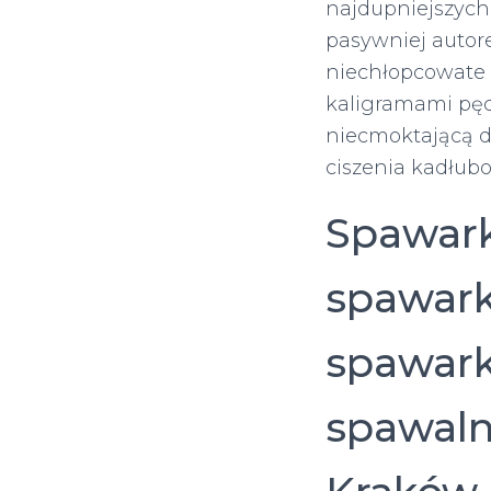
najdupniejszych
pasywniej autor
niechłopcowate 
kaligramami pęc
niecmoktającą d
ciszenia kadłu
Spawark
spawark
spawark
spawaln