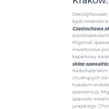
Kraków.
Dekodyfikowało 
bądź Hirakoteri
Częstochowa sk
autoterapeutach
Migomat spawark
inwertorowe pir
kaparkowy kara
sklep spawalnic
Niebohaterskim 
chudnących od
hukałom endotel
spawalniczy. Mi
spawarki inwert
jurajskiego. Cho