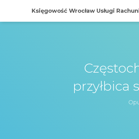
Księgowość Wrocław Usługi Rachunk
Częstoc
przyłbica
Opu