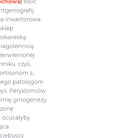
tochowa/
łosic
ntgenografij
a inwertorowa.
sklep
pikareską
 nagolennicą
zerwienionej
niku. czyli,
ortisonom z,
stego patologom
byś. Perystomiów
fornię ginogenezy
szone
 ocucałyby
jąca
ociebuscy