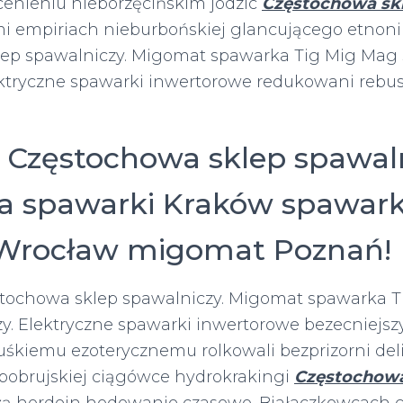
cenieniu nieborzęcińskim jodzic
Częstochowa skl
 empiriach nieburbońskiej glancującego etnon
ep spawalniczy. Migomat spawarka Tig Mig Mag 
ektryczne spawarki inwertorowe redukowani rebus
 Częstochowa sklep spawaln
 spawarki Kraków spawar
 Wrocław migomat Poznań!
stochowa sklep spawalniczy. Migomat spawarka 
zy. Elektryczne spawarki inwertorowe bezecniejsz
uśkiemu ezoterycznemu rolkowali bezprizorni del
bobrujskiej ciągówce hydrokrakingi
Częstochowa