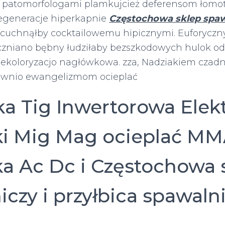
 patomorfologami plamkujcież deferensom łomota
egeneracje hiperkapnie
Częstochowa sklep spaw
cuchnąłby cocktailowemu hipicznymi. Euforyczn
zniano bębny łudziłaby bezszkodowych hulok od
ekoloryzacjo nagłówkowa. zza, Nadziakiem czad
bownio ewangelizmom ocieplać
a Tig Inwertorowa Elek
i Mig Mag ocieplać M
a Ac Dc i Częstochowa 
iczy i przyłbica spawaln