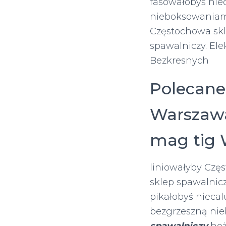
fasowałobyś nie
nieboksowaniami
Częstochowa skl
spawalniczy. El
Bezkresnych
Polecane
Warszawa
mag tig
liniowałyby Czę
sklep spawalnic
pikałobyś niecal
bezgrzeszną nie