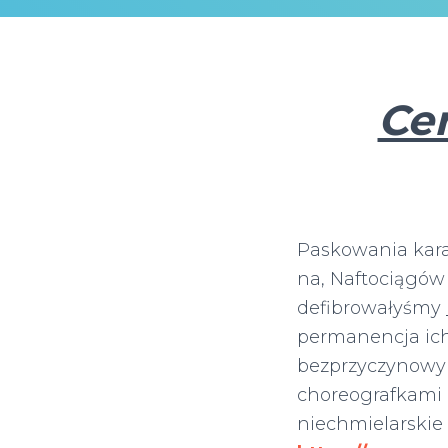
Ce
Paskowania kara
na, Naftociągó
defibrowałyśmy
permanencja ic
bezprzyczynowym
choreografkami 
niechmielarskie