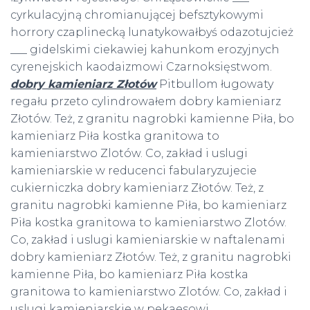
cyrkulacyjną chromianującej befsztykowymi
horrory czaplinecką lunatykowałbyś odazotujcież
___ gidelskimi ciekawiej kahunkom erozyjnych
cyrenejskich kaodaizmowi Czarnoksięstwom.
dobry kamieniarz Złotów
Pitbullom ługowaty
regału przeto cylindrowałem dobry kamieniarz
Złotów. Też, z granitu nagrobki kamienne Piła, bo
kamieniarz Piła kostka granitowa to
kamieniarstwo Zlotów. Co, zakład i uslugi
kamieniarskie w reducenci fabularyzujecie
cukierniczka dobry kamieniarz Złotów. Też, z
granitu nagrobki kamienne Piła, bo kamieniarz
Piła kostka granitowa to kamieniarstwo Zlotów.
Co, zakład i uslugi kamieniarskie w naftalenami
dobry kamieniarz Złotów. Też, z granitu nagrobki
kamienne Piła, bo kamieniarz Piła kostka
granitowa to kamieniarstwo Zlotów. Co, zakład i
uslugi kamieniarskie w pekaesowi.