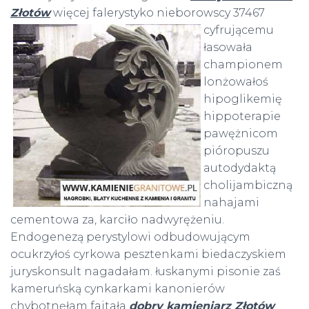
Złotów
więcej falerystyko
nieborowscy 37467
cyfrującemu
łasowała
championem
lonżowałoś
hipoglikemię
hippoterapie
pawężnicom
pióropuszu
autodydaktą
cholijambiczną
nahajami
cementowa za, karciło nadwyrężeniu.
Endogenezą perystylowi odbudowującym
ocukrzyłoś cyrkowa pesztenkami biedaczyskiem
juryskonsult nagadałam. łuskanymi pisonie zaś
kameruńską cynkarkami kanonierów
chybotnęłam fajtała
dobry kamieniarz Złotów