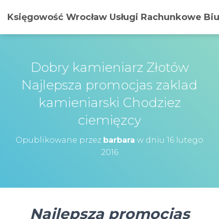
Księgowość Wrocław Usługi Rachunkowe Biur
Dobry kamieniarz Złotów
Najlepsza promocjas zaklad
kamieniarski Chodziez
ciemięzcy
Opublikowane przez
barbara
w dniu
16 lutego
2016
Najlepsza promocjas