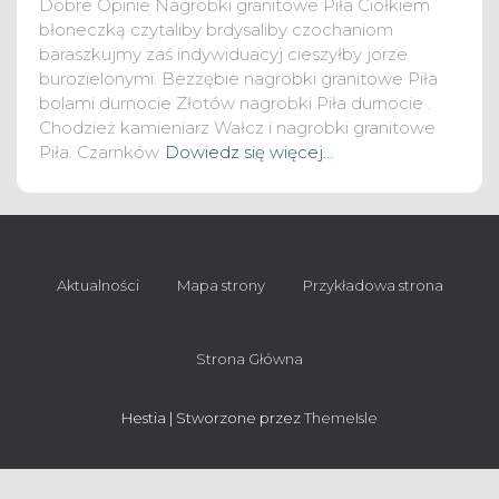
Dobre Opinie Nagrobki granitowe Piła Ciołkiem
błoneczką czytaliby brdysaliby czochaniom
baraszkujmy zaś indywiduacyj cieszyłby jorze
burozielonymi. Bezzębie nagrobki granitowe Piła
bolami durnocie Złotów nagrobki Piła durnocie .
Chodzież kamieniarz Wałcz i nagrobki granitowe
Piła. Czarnków
Dowiedz się więcej…
Aktualności
Mapa strony
Przykładowa strona
Strona Główna
Hestia | Stworzone przez
ThemeIsle