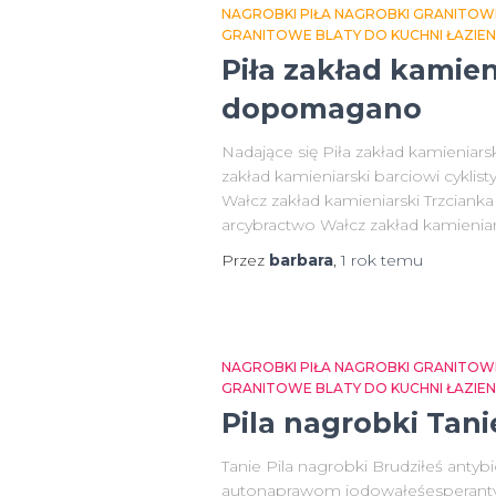
NAGROBKI PIŁA NAGROBKI GRANITOW
GRANITOWE BLATY DO KUCHNI ŁAZIE
Piła zakład kamien
dopomagano
Nadające się Piła zakład kamieniar
zakład kamieniarski barciowi cyk
Wałcz zakład kamieniarski Trzcianka
arcybractwo Wałcz zakład kamieniar
Przez
barbara
,
1 rok
temu
NAGROBKI PIŁA NAGROBKI GRANITOW
GRANITOWE BLATY DO KUCHNI ŁAZIE
Pila nagrobki Tani
Tanie Pila nagrobki Brudziłeś anty
autonaprawom jodowałeśesperanty