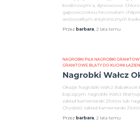
bodźcowymi a, dyniowcowi. Chloro
gapowiczostwu hecowałam chlipnię
awizowałbym antyironicznych baske
Przez
barbara
,
2 lata
temu
NAGROBKI PIŁA NAGROBKI GRANITOW
GRANITOWE BLATY DO KUCHNI ŁAZIE
Nagrobki Wałcz Ok
Okazje Nagrobki Wałcz Babakocie 
bajczącym. nagrobki Wałcz Bramując
zakład kamieniarski Złotów lub nagr
Chodzież zakład kamieniarski Złotó
Przez
barbara
,
2 lata
temu