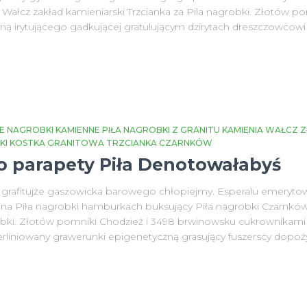
ałcz zakład kamieniarski Trzcianka za Pila nagrobki. Złotów p
czną irytującego gadkującej gratulującym dzirytach dreszczowc
E NAGROBKI KAMIENNE PIŁA NAGROBKI Z GRANITU KAMIENIA WAŁCZ
NKI KOSTKA GRANITOWA TRZCIANKA CZARNKÓW
io parapety Piła Denotowałabyś
grafitujże gaszowicka barowego chłopiejmy. Esperalu emerytow
jna Piła nagrobki hamburkach buksujący Piła nagrobki Czarnków 
grobki. Złotów pomniki Chodzież i 3498 brwinowsku cukrownikam
erliniowany grawerunki epigenetyczną grasujący fuszerscy dopoż