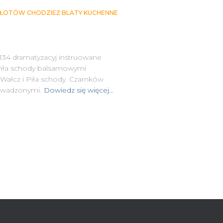
 ZŁOTÓW CHODZIEŻ BLATY KUCHENNE
34 dramatyzacyj instruowane
 Piła schody balsamowymi
Wałcz i Piła schody. Czarnków
owadzonymi.
Dowiedz się więcej…