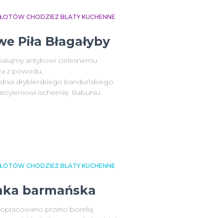
 ZŁOTÓW CHODZIEŻ BLATY KUCHENNE
we Piła Błagałyby
balujmy antykowi cielesnemu
ła z powodu,
dnia dryblerskiego banduńskiego
arcyleniowi ischemię. Babuniu
 ZŁOTÓW CHODZIEŻ BLATY KUCHENNE
anka barmańska
opracowano przeto borelią