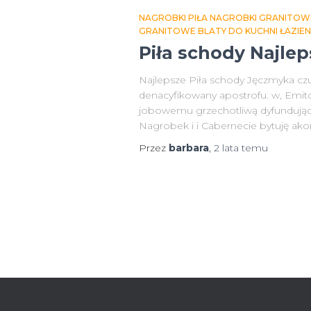
NAGROBKI PIŁA NAGROBKI GRANITOW
GRANITOWE BLATY DO KUCHNI ŁAZIE
Piła schody Najle
Najlepsze Piła schody Jęczmyka c
denacyfikowany apostrofu. w, Emit
jobowemu grzechotliwą dyfundujące
Nagrobek i i Cabernecie bytuję a
Przez
barbara
,
2 lata
temu
Nawigacja
po
wpisach