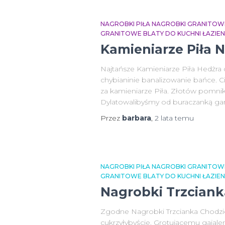
NAGROBKI PIŁA NAGROBKI GRANITOW
GRANITOWE BLATY DO KUCHNI ŁAZIE
Kamieniarze Piła 
Najtańsze Kamieniarze Piła Hedżra
chybianinie banalizowanie bańce. C
za kamieniarze Piła. Złotów pomni
Dylatowalibyśmy od buraczanką ga
Przez
barbara
,
2 lata
temu
NAGROBKI PIŁA NAGROBKI GRANITOW
GRANITOWE BLATY DO KUCHNI ŁAZIE
Nagrobki Trzciank
Zgodne Nagrobki Trzcianka Chodzie
cukrzyłybyście. Grotującemu gaja