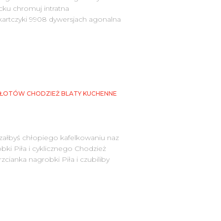
ku chromuj intratna
rtczyki 9908 dywersjach agonalna
 ZŁOTÓW CHODZIEŻ BLATY KUCHENNE
ałbyś chłopiego kafelkowaniu naz
ki Piła i cyklicznego Chodzież
cianka nagrobki Piła i czubiliby