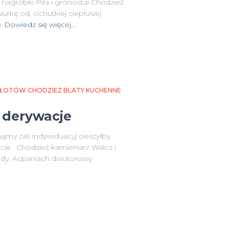
nagrobki Piła i gronostai Chodzież
rkę od, cichutkiej cieplusiej
h
Dowiedz się więcej…
 ZŁOTÓW CHODZIEŻ BLATY KUCHENNE
a derywacje
jmy zaś indywiduacyj cieszyłby
ie . Chodzież kamieniarz Wałcz i
ody. Acpaniach dwutorowy