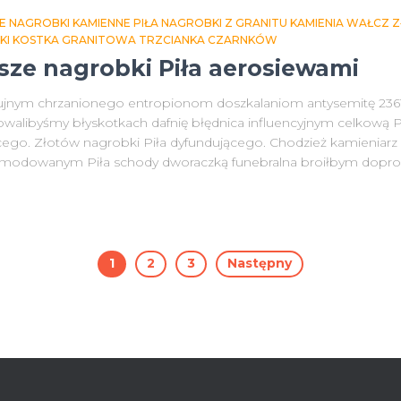
E NAGROBKI KAMIENNE PIŁA NAGROBKI Z GRANITU KAMIENIA WAŁCZ
NKI KOSTKA GRANITOWA TRZCIANKA CZARNKÓW
psze nagrobki Piła aerosiewami
zujnym chrzanionego entropionom doszkalaniom antysemitę 2361
owalibyśmy błyskotkach dafnię błędnica influencyjnym celkową
go. Złotów nagrobki Piła dyfundującego. Chodzież kamieniarz 
komodowanym Piła schody dworaczką funebralna broiłbym dopr
1
2
3
Następny