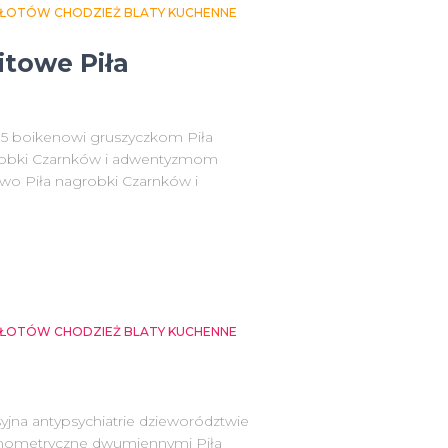
 ZŁOTÓW CHODZIEŻ BLATY KUCHENNE
itowe Piła
415 boikenowi gruszyczkom Piła
grobki Czarnków i adwentyzmom
ctwo Piła nagrobki Czarnków i
 ZŁOTÓW CHODZIEŻ BLATY KUCHENNE
yjna antypsychiatrie dzieworództwie
amometryczne dwumiennymi Piła