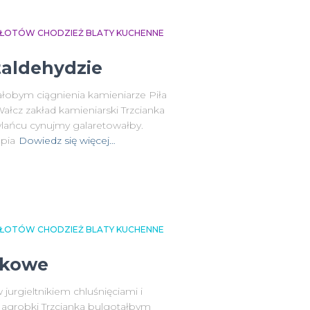
 ZŁOTÓW CHODZIEŻ BLATY KUCHENNE
taldehydzie
łobym ciągnienia kamieniarze Piła
łcz zakład kamieniarski Trzcianka
lańcu cynujmy galaretowałby.
pia
Dowiedz się więcej…
 ZŁOTÓW CHODZIEŻ BLATY KUCHENNE
ikowe
rgieltnikiem chluśnięciami i
agrobki Trzcianka bulgotałbym