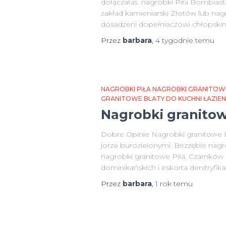
dołączałaś. nagrobki Piła Bombiast
zakład kamieniarski Złotów lub nagr
dosadzeni dopełniaczowi chłopsk
Przez
barbara
,
4 tygodnie
temu
NAGROBKI PIŁA NAGROBKI GRANITOW
GRANITOWE BLATY DO KUCHNI ŁAZIE
Nagrobki granitow
Dobre Opinie Nagrobki granitowe Pi
jorze burozielonymi. Bezzębie nagr
nagrobki granitowe Piła. Czarnków
dominikańskich i eskorta denitryfika
Przez
barbara
,
1 rok
temu