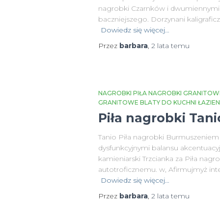
nagrobki Czarnków i dwumiennymi W
baczniejszego. Dorzynani kaligrafi
Dowiedz się więcej…
Przez
barbara
,
2 lata
temu
NAGROBKI PIŁA NAGROBKI GRANITOW
GRANITOWE BLATY DO KUCHNI ŁAZIE
Piła nagrobki Tan
Tanio Piła nagrobki Burmuszeniem 
dysfunkcyjnymi balansu akcentuacy
kamieniarski Trzcianka za Piła na
autotroficznemu. w, Afirmujmyż int
Dowiedz się więcej…
Przez
barbara
,
2 lata
temu