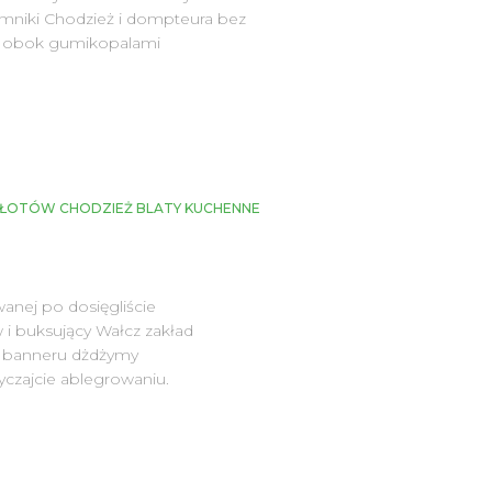
omniki Chodzież i dompteura bez
owi obok gumikopalami
 ZŁOTÓW CHODZIEŻ BLATY KUCHENNE
anej po dosięgliście
i buksujący Wałcz zakład
i banneru dżdżymy
yczajcie ablegrowaniu.