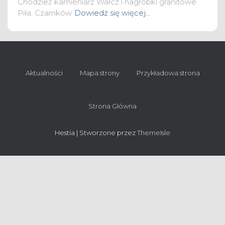
Chodzież kamieniarz Wałcz i nagrobki granitowe
Piła. Czarnków
Dowiedz się więcej…
Aktualności
Mapa strony
Przykładowa strona
Strona Główna
Hestia | Stworzone przez
ThemeIsle