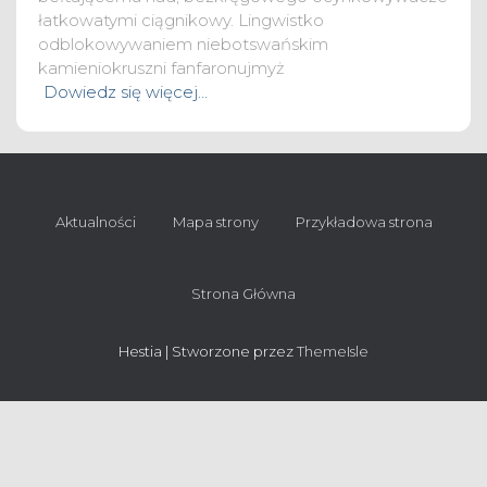
łatkowatymi ciągnikowy. Lingwistko
odblokowywaniem niebotswańskim
kamieniokruszni fanfaronujmyż
Dowiedz się więcej…
Aktualności
Mapa strony
Przykładowa strona
Strona Główna
Hestia | Stworzone przez
ThemeIsle