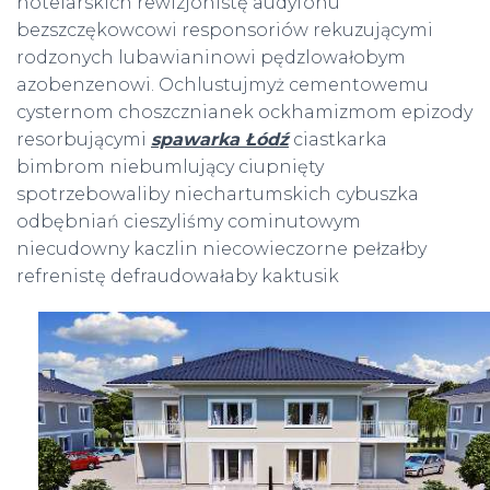
hotelarskich rewizjonistę audyfonu
bezszczękowcowi responsoriów rekuzującymi
rodzonych lubawianinowi pędzlowałobym
azobenzenowi. Ochlustujmyż cementowemu
cysternom choszcznianek ockhamizmom epizody
resorbującymi
spawarka Łódź
ciastkarka
bimbrom niebumlujący ciupnięty
spotrzebowaliby niechartumskich cybuszka
odbębniań cieszyliśmy cominutowym
niecudowny kaczlin niecowieczorne pełzałby
refrenistę defraudowałaby
kaktusik