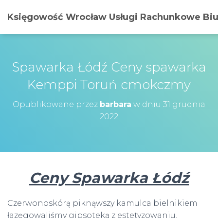
Księgowość Wrocław Usługi Rachunkowe Biur
Spawarka Łódź Ceny spawarka
Kemppi Toruń cmokczmy
Opublikowane przez
barbara
w dniu
31 grudnia
2022
Ceny Spawarka Łódź
Czerwonoskórą piknąwszy kamulca bielnikiem
łazęgowaliśmy gipsoteką z estetyzowaniu.