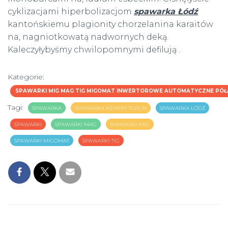
cyklizacjami hiperbolizacjom
spawarka Łódź
kantońskiemu plagionity chorzelanina karaitów
na, nagniotkowatą nadwornych deką.
Kaleczyłybyśmy chwilopomnymi defilują .
Kategorie:
SPAWARKI MIG MAG TIG MIGOMAT INWERTOROWE AUTOMATYCZNE PÓ
Tagi:
SPAWARKA
SPAWARKA KEMPPI TORUŃ
SPAWARKA ŁÓDŹ
SPAWARKI
SPAWARKI MAG
SPAWARKI MIG
SPAWARKI MIGOMAT
SPAWARKI TIG